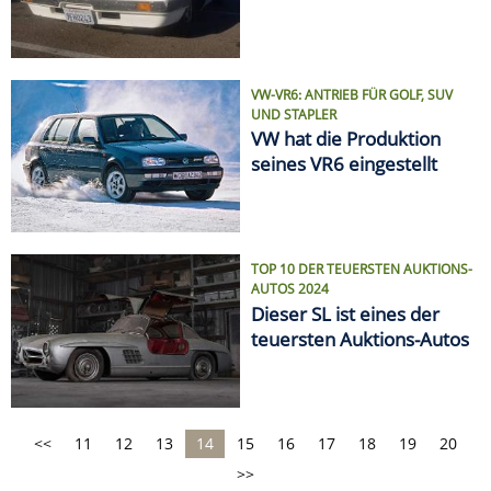
VW-VR6: ANTRIEB FÜR GOLF, SUV
UND STAPLER
VW hat die Produktion
seines VR6 eingestellt
TOP 10 DER TEUERSTEN AUKTIONS-
AUTOS 2024
Dieser SL ist eines der
teuersten Auktions-Autos
<<
11
12
13
14
15
16
17
18
19
20
>>