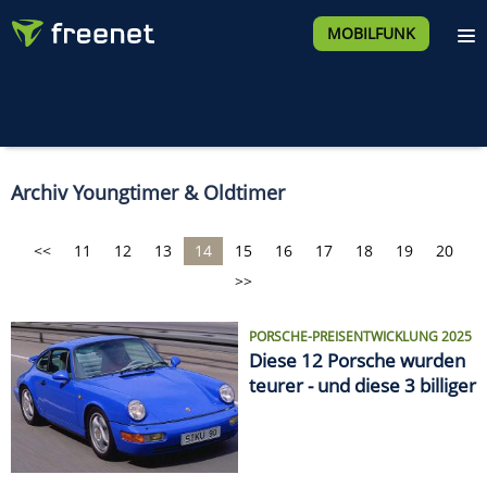
MOBILFUNK
Archiv Youngtimer & Oldtimer
<<
11
12
13
14
15
16
17
18
19
20
>>
PORSCHE-PREISENTWICKLUNG 2025
Diese 12 Porsche wurden
teurer - und diese 3 billiger