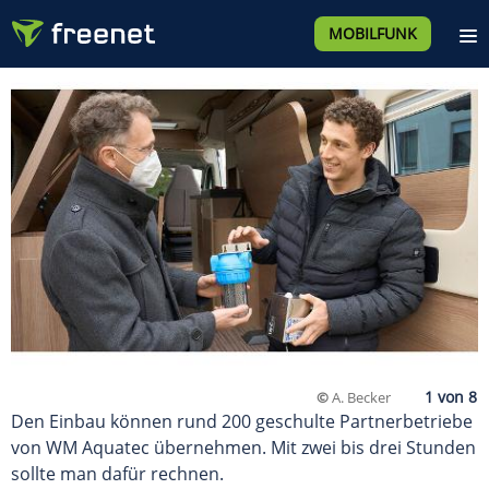
MOBILFUNK
©
A. Becker
Den Einbau können rund 200 geschulte Partnerbetriebe
von WM Aquatec übernehmen. Mit zwei bis drei Stunden
sollte man dafür rechnen.