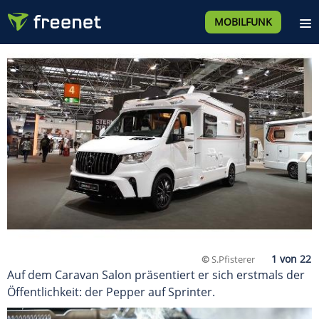
MOBILFUNK
©
S.Pfisterer
Auf dem Caravan Salon präsentiert er sich erstmals der
Öffentlichkeit: der Pepper auf Sprinter.