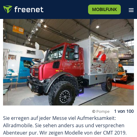
MOBILFUNK
©
Pompe
Sie erregen auf jeder Messe viel Aufmerksamkeit:
Allradmobile. Sie sehen anders aus und versprechen
Abenteuer pur. Wir zeigen Modelle von der CMT 2019.