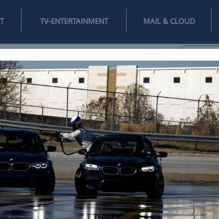
INTERNET
TV-ENTERTAINMENT
♥
IFESTYLE
DIGITAL
SPIELEN
MAIL
DOMAIN