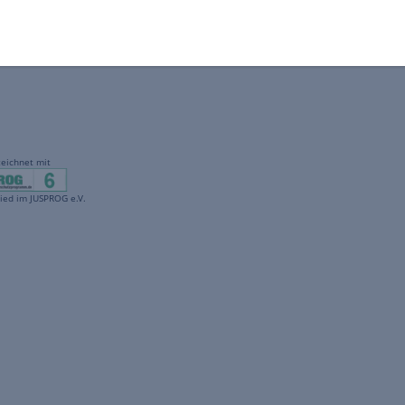
gekennzeichnet mit
freenet ist Mitglied im JUSPROG e.V.