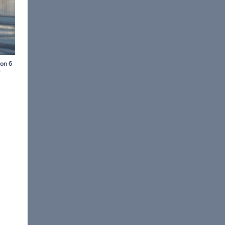
©
BMW USA
eter weit - inklusive fünf