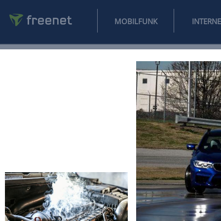
MOBILFUNK
NEWS
SPORT
FINANZEN
AUTO
UNTERHALTUNG
L