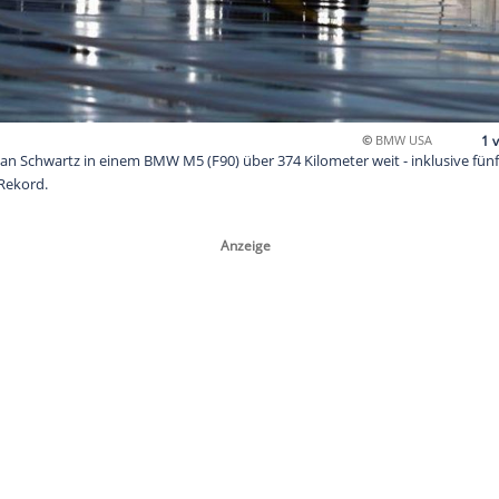
n driftete Johan Schwartz in einem BMW M5 (F90) über 374 Kilom
. Ein neuer Rekord.