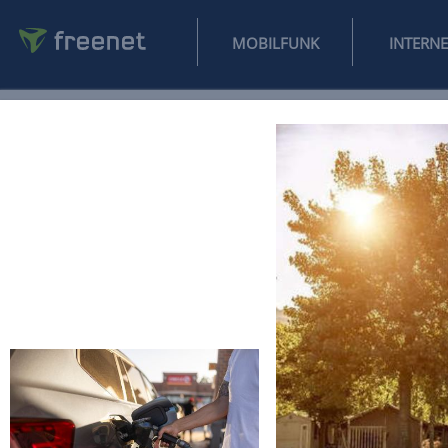
MOBILFUNK
NEWS
SPORT
FINANZEN
AUTO
UNTERHALTUNG
L