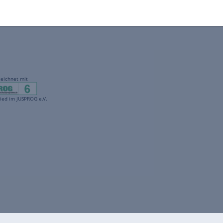
gekennzeichnet mit
freenet ist Mitglied im JUSPROG e.V.