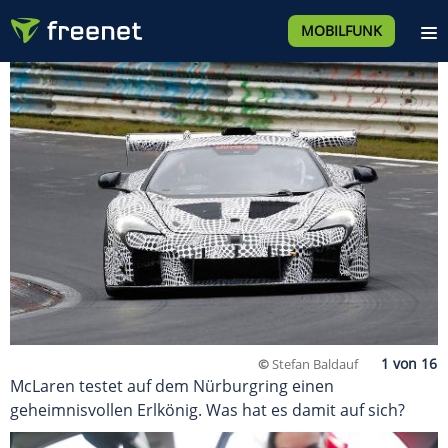
MOBILFUNK
©
Stefan Baldauf
McLaren testet auf dem Nürburgring einen
geheimnisvollen Erlkönig. Was hat es damit auf sich?