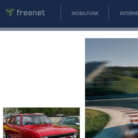
MOBILFUNK
NEWS
SPORT
FINANZEN
AUTO
UNTERHALTUNG
L