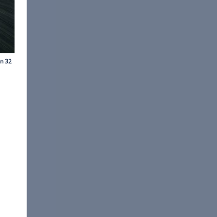
©
McLaren