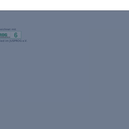
gekennzeichnet mit
freenet ist Mitglied im JUSPROG e.V.