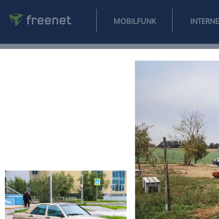
MOBILFUNK
NEWS
SPORT
FINANZEN
AUTO
UNTERHALTUNG
L