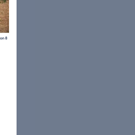
Hans-Jürgen Hess
n promobil vor genau zwei
eweiht.