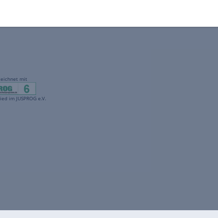
gekennzeichnet mit
freenet ist Mitglied im JUSPROG e.V.