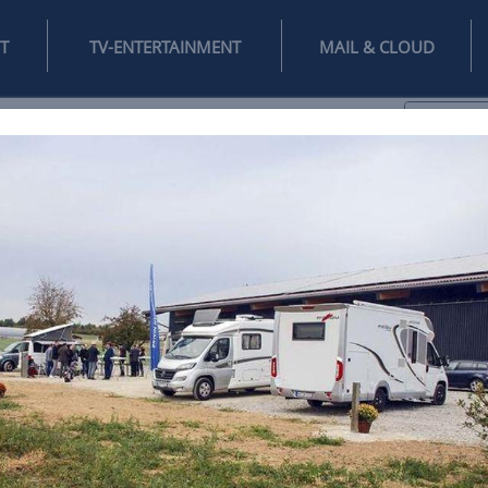
INTERNET
TV-ENTERTAINMENT
♥
IFESTYLE
DIGITAL
SPIELEN
MAIL
DOMAIN