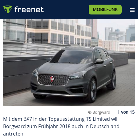
MOBILFUNK
©
Borgward
Mit dem BX7 in der Topausstattung TS Limited will
Borgward zum Frühjahr 2018 auch in Deutschland
antreten.