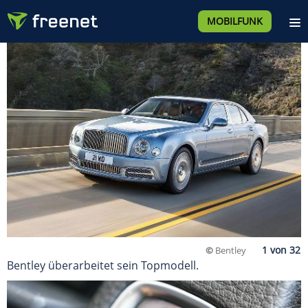
MOBILFUNK
©
Bentley
Bentley überarbeitet sein Topmodell.