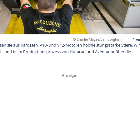
©
Charlie M
Bolognese setzen sie aus Karossen, V10- und V12-Motoren hochl
hini besucht - und beim Produktionsprozess von Huracán un
aut.