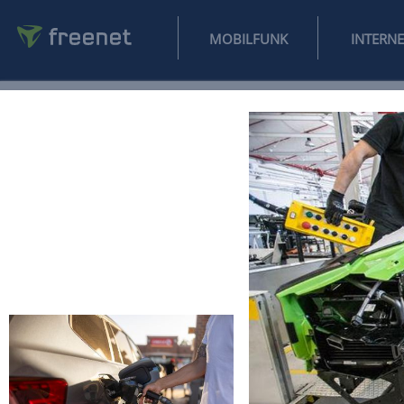
MOBILFUNK
NEWS
SPORT
FINANZEN
AUTO
UNTERHALTUNG
L