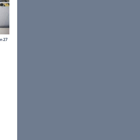
agee/Lamborghini
eistungsstarke Stiere. Wir
d Aventador über die