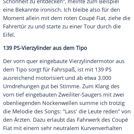
Schönheit zu entdecken", meinte zum Beispiel
eine Bekannte ironisch. Ich bleibe also für den
Moment allein mit dem roten
Coupé
Fiat
, ziehe die
Fahrertür
zu und starte zu einer Tour durch die
Eifel
.
139 PS-Vierzylinder aus dem Tipo
Der vorn quer eingebaute
Vierzylindermotor
aus
dem Tipo sorgt für
Fahrspaß
, ist mit 139 PS
ausreichend motorisiert und ab etwa 3.000
Umdrehungen gut bei Stimme. Zum Klang des
vorn tief eingebauten Zweiliter-Saugers mit zwei
obenliegenden Nockenwellen summe ich trotzig
die
Melodie
des Songs: "Lass' die Leute reden" von
den Ärzten. Dazu erlaubt das
Fahrwerk
des
Coupé
Fiat
mit einem sehr neutralem
Kurvenverhalten