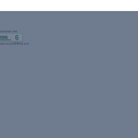
gekennzeichnet mit
freenet ist Mitglied im JUSPROG e.V.