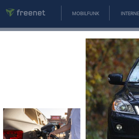
MOBILFUNK
NEWS
SPORT
FINANZEN
AUTO
UNTERHALTUNG
L