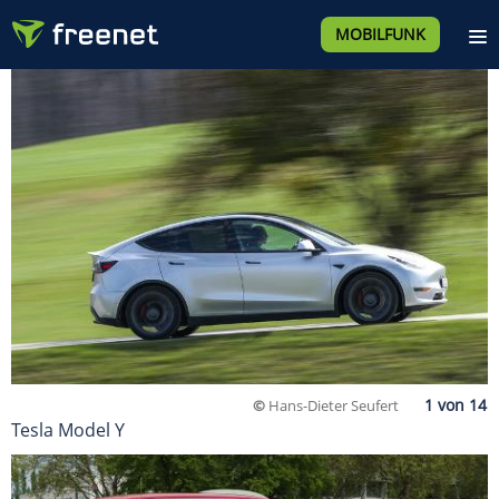
MOBILFUNK
©
Hans-Dieter Seufert
Tesla Model Y