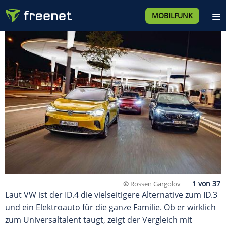
MOBILFUNK
©
Rossen Gargolov
Laut VW ist der ID.4 die vielseitigere Alternative zum ID.3
und ein Elektroauto für die ganze Familie. Ob er wirklich
zum Universaltalent taugt, zeigt der Vergleich mit