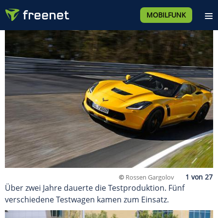
MOBILFUNK
©
Rossen Gargolov
Über zwei Jahre dauerte die Testproduktion. Fünf
verschiedene Testwagen kamen zum Einsatz.