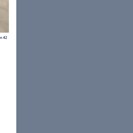
©
Arturo Rivas
Chevrolet nun seit 2009
ion.