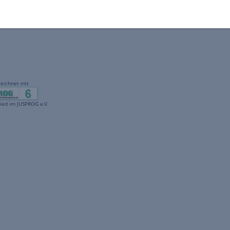
gekennzeichnet mit
freenet ist Mitglied im JUSPROG e.V.