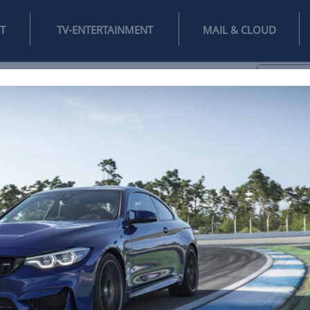
INTERNET
TV-ENTERTAINMENT
♥
IFESTYLE
DIGITAL
SPIELEN
MAIL
DOMAIN