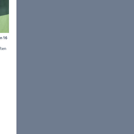
©
Rossen Gargolov
e mit dem neuen M4 CS
 und dem längst ausverkauften
nd noch wichtiger ist der