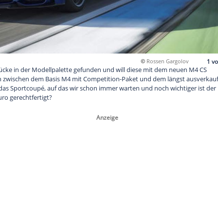
eder eine Lücke in der Modellpalette gefunden und will dies
ser siedelt sich zwischen dem Basis M4 mit Competition-Paket
r neue M4 CS das Sportcoupé, auf das wir schon immer warten u
von 24.660 Euro gerechtfertigt?