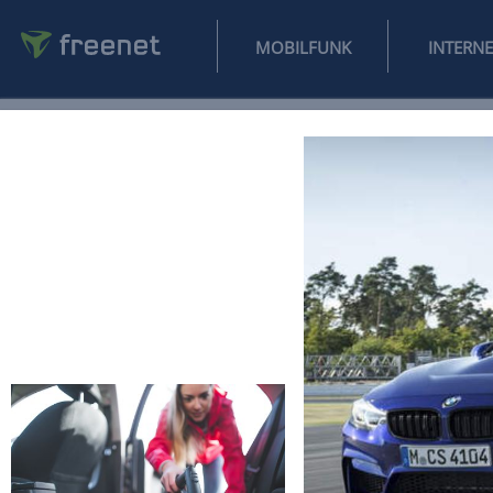
MOBILFUNK
NEWS
SPORT
FINANZEN
AUTO
UNTERHALTUNG
L