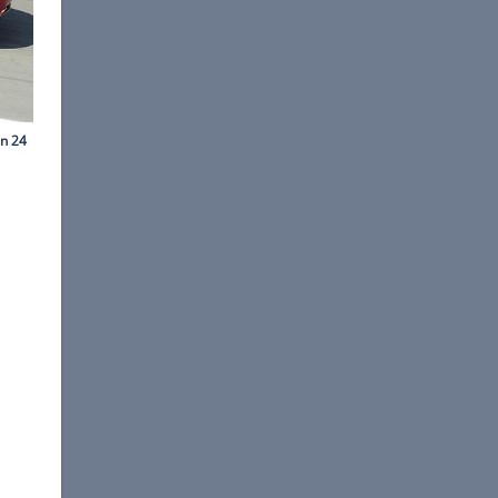
©
Gargolov