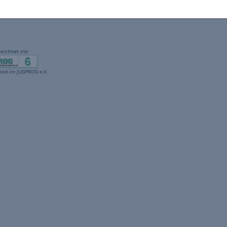
gekennzeichnet mit
freenet ist Mitglied im JUSPROG e.V.