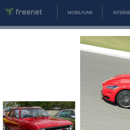
MOBILFUNK
NEWS
SPORT
FINANZEN
AUTO
UNTERHALTUNG
L