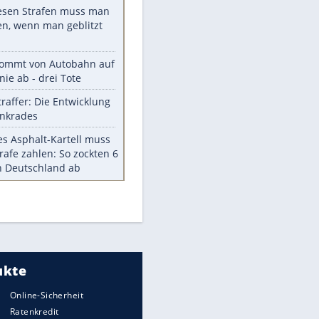
Diese TV-Legenden sind bis
heute unvergessen
Woran man Menschen mit
niedrigem EQ erkennt
Torlos gegen Kaiserslautern:
Stotterstart von Wolfsburg
Ist ein Vulkanausbruch in
Deutschland möglich?
5 VW-Prototypen, die nie auf den
Markt kamen
Meistgelesen
Millionen Autos mit
Heimatkennzeichen unterwegs