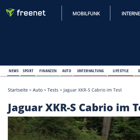
MOBILFUNK
NEWS
SPORT
FINANZEN
AUTO
UNTERHALTUNG
L
Startseite
>
Auto
>
Tests
>
Jaguar XKR-S Cabrio im T
Jaguar XKR-S Cabrio