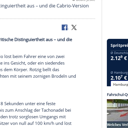
©
Beate
sche Distinguiertheit aus – und die Cabrio-Versi
üdende britische
Distinguiertheit
aus – und die
ch.
XKR-S
Cabrio
löst beim Fahrer eine von zwei