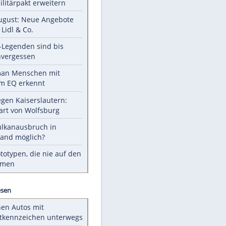
EITE
Unsere Themen-Highlights
Aus drei mach viele: Türkei will
neuen Militärpakt erweitern
Ab 10. August: Neue Angebote
bei ALDI, Lidl & Co.