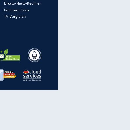
Mit diesen Strafen muss man
rechnen, wenn man geblitzt
wird
Auto kommt von Autobahn auf
Bahnlinie ab - drei Tote
Im Zeitraffer: Die Entwicklung
des Lenkrades
Illegales Asphalt-Kartell muss
Mio-Strafe zahlen: So zockten 6
Firmen Deutschland ab