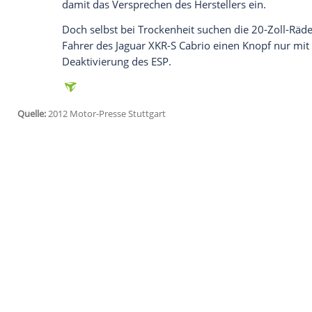
Reaktionen aus: Ihm steigt entweder die
Adrenalin-Endorphin-Gemisch verdrängt d
Kompressor-Triebwerk auf, füllt ganze 
droht beim Ausdrehen ganze Dächer abz
In 4,4 Sekunden auf Tempo 100
Sein eigenes Dach faltet das
Jaguar
XKR-
Abdeckung
und tobt selbst dann verblüf
300 km/h. In 4,4 Sekunden schiebt das 
Aluminium
noch immer 1,8 Tonnen schwe
damit das Versprechen des Herstellers ei
Doch selbst bei
Trockenheit
suchen die 2
Fahrer des
Jaguar
XKR-S
Cabrio
einen Kno
Deaktivierung
des
ESP
.