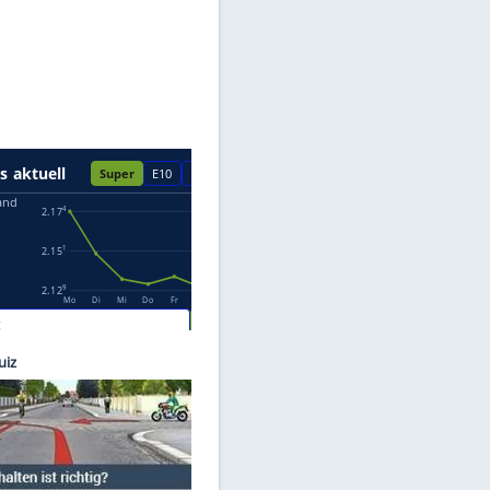
Datenschutzhinweisen.
 Jeske
on