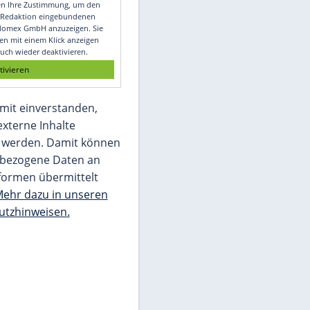
Video
Empfohlener externer Inhalt:
Glomex GmbH
Wir benötigen Ihre Zustimmung, um den
von unserer Redaktion eingebundenen
Inhalt von Glomex GmbH anzuzeigen. Sie
können diesen mit einem Klick anzeigen
lassen und auch wieder deaktivieren.
jetzt aktivieren
Ich bin damit einverstanden,
dass mir externe Inhalte
angezeigt werden. Damit können
personenbezogene Daten an
Drittplattformen übermittelt
werden.
Mehr dazu in unseren