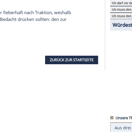
Schamesröte
ins Gesicht, oder ein siedendes
as Blut aus dem Körper. Rotzig bellt das
Häuserschluchten mit seinem zornigen Brodeln und
udecken.
S
Cabrio
in 18 Sekunden unter eine feste
fend lässig bis zum
Anschlag
der
Tachonadel
bei
V8-Aggregat den trotz sorglosen Umgangs mit
ren 2+2-Sitzer von null auf 100 km/h und löst
n.
0-Zoll-Räder fieberhaft nach
Traktion
, weshalb
pf nur mit Bedacht drücken sollten: den zur