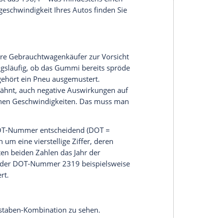
liche Fahrer lohnt es sich, einen Reifen mit
ind Sie kurvenstabiler unterwegs. Wer jedoch
ieht, riskiert neben der eigenen Sicherheit ein
nd Punkte in Flensburg.
m/h. Allerdings hält das Hypercar dieses irre
l dann der Tank leer ist. Gut so, denn nach 14
ieden. Für den Alltag des Otto-Normal-Fahrers
e keine Rolle, doch übertragen gilt auch im
esto größer die Belastung für den Reifen.
 Speedindex maßgeblich für den Preis eines
sto teurer.
jener Buchstabe, der üblicherweise neben dem
bildes also das "Y" hinter der "97". Die Skala
 maximal zugelassene Höchstgeschwindigkeit von 5