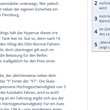
angreiche Ausstattung, komplexe Technik oder
 Extra-Kilos. Klar, dass nicht jeder Reifen dazu in
stemmen. Was maximal geht, zeigt der
e, der gewöhnlich mit dem Speedindex gekoppelt
d bis zur Baumaschine und reicht von 19 bis 204.
stgewicht zugeordnet, das der einzelne Reifen
 wären es 77,5 kg, bei "204" stolze 16.000 kg.
tte der Skala relevant, üblicherweise jene zwischen
 der tabellarische Wert nur dann gilt, wenn der
aglast sinkt mit einem zu niedrigen Reifendruck.
aben Einfluss auf seine Belastbarkeit.
 als mindestens notwendig, dürfen Sie natürlich
 der Zulassungsbescheinigung Teil I in den Zeilen
 der maximalen Achslast, die Sie in den Feldern