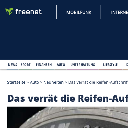
MOBILFUNK
NEWS
SPORT
FINANZEN
AUTO
UNTERHALTUNG
L
Startseite
>
Auto
>
Neuheiten
>
Das verrät die Reife
Das verrät die Reife