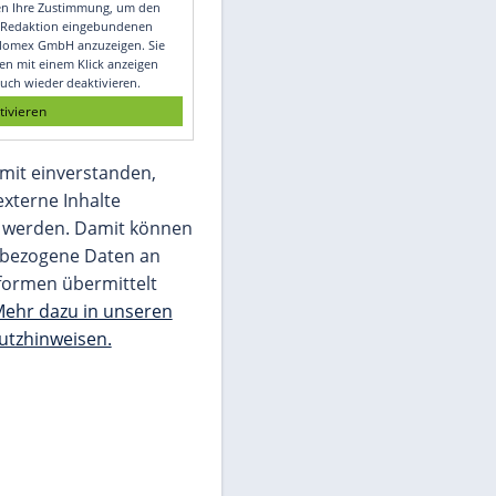
Video
Empfohlener externer Inhalt:
Glomex GmbH
Wir benötigen Ihre Zustimmung, um den
von unserer Redaktion eingebundenen
Inhalt von Glomex GmbH anzuzeigen. Sie
können diesen mit einem Klick anzeigen
lassen und auch wieder deaktivieren.
jetzt aktivieren
Ich bin damit einverstanden,
dass mir externe Inhalte
angezeigt werden. Damit können
personenbezogene Daten an
Drittplattformen übermittelt
werden.
Mehr dazu in unseren