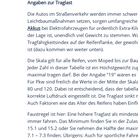
muss sich daher mithilfe des Serienreife
informieren, welche Größen für das Mode
Punkt 22 (Bemerkungen und Ausnahmen) i
es vorgeschriebene Einschränkungen wie 
Empfohlener externer Inhalt:
Glomex GmbH
Wir benötigen Ihre Zustimmung, um den von un
anzuzeigen. Sie können diesen mit einem Klick a
jetzt aktivieren
Ich bin damit einverstanden, dass mir externe In
Daten an Drittplattformen übermittelt werden.
Meh
Angaben zur Traglast
Die Autos im Straßenverkehr werden imm