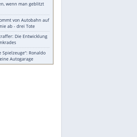
Diese Autos haben uns verlassen
Randale in Dresden: DFB-
Bundesgericht bestätigt Urteil
Mit diesen Tricks wird der Grill
ruckzuck sauber
So nutzt man alte Smartphones
sinnvoll
Das ist typisch schwedisch!
Meistgelesen
Millionen Autos mit
Heimatkennzeichen unterwegs