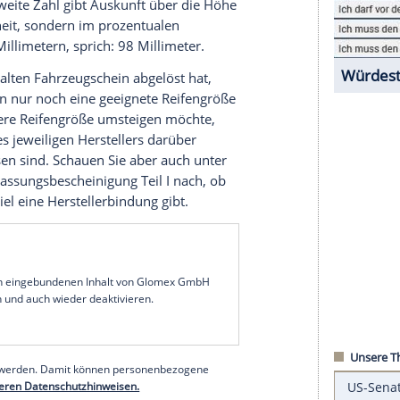
rn ein Muss – schließlich gilt es, die Sicherheit
 drohende Bußgelder zu vermeiden. Worauf Sie
i den beliebten SUV oder modernen Elektroautos
.
h aus einer dreistelligen und einer zweistelligen
 die Werte aus dem Titelbild dieses Artikels
reite des unbelasteten Reifens an seiner breitesten
imeter. Die zweite Zahl gibt Auskunft über die Höhe
ichen Maßeinheit, sondern im prozentualen
nt von 245 Millimetern, sprich: 98 Millimeter.
ie 2005 den alten Fahrzeugschein abgelöst hat,
ößen, sondern nur noch eine geeignete Reifengröße
uf eine andere Reifengröße umsteigen möchte,