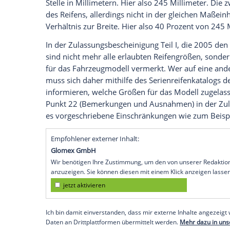
nicht nur die dringende Empfehlung, sonde
im Straßenverkehr zu gewährleisten und
achten müssen und warum das gerade be
wichtig ist, erfahren Sie in diesem Artikel
Angaben zur Größe
Die Bezeichnung der Reifengröße setzt sic
Ziffer zusammen. Nehmen wir als Beispiel
(245/40). Die erste Zahl beschreibt die B
Stelle in Millimetern. Hier also 245 Mill
des Reifens, allerdings nicht in der gle
Verhältnis zur Breite. Hier also 40 Proze
In der Zulassungsbescheinigung Teil I, d
sind nicht mehr alle erlaubten Reifengr
für das Fahrzeugmodell vermerkt. Wer a