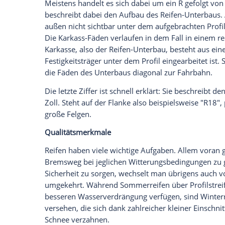
km/h. Weil Sie aber nicht mit einer Schu
frühestens ab "F" interessant. Die Minde
Formel
(Höchstgeschwindigkeit + 6,5 km/
mit einer Höchstgeschwindigkeit von 19
Reifen mit "U"-Kennzeichnung erfordert. 
in der Zulassungsbescheinigung Teil I im 
Angaben zum Alter
Was das Alter der Reifen betrifft, so si
aufgerufen. Ein reiner Optik-Check verrä
ist. Grundsätzlich gilt: Nach spätestens 
Schließlich hat ein hohes Alter, wie ber
die Tragfähigkeit – vor allem in Kombi
dem Gummi nicht unbedingt ansehen kö
Um das Alter eines Reifens zu bestimme