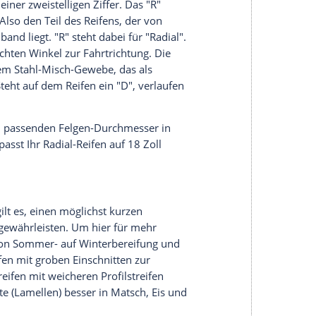
bkarre über die Autobahn fahren, wird es wohl
stanforderung an ein Fahrzeug ergibt sich aus der
h) + (0,01 x Höchstgeschwindigkeit)
. Für ein Auto
0 km/h ergibt das 198,4 – was mindestens einen
Die Höchstgeschwindigkeit Ihres Autos finden Sie
Feld T.
nd insbesondere Gebrauchtwagenkäufer zur Vorsicht
t nicht zwangsläufig, ob das Gummi bereits spröde
zehn Jahren gehört ein Pneu ausgemustert.
eits oben erwähnt, auch negative Auswirkungen auf
nation mit hohen Geschwindigkeiten. Das muss man
nnen.
n, ist die DOT-Nummer entscheidend (DOT =