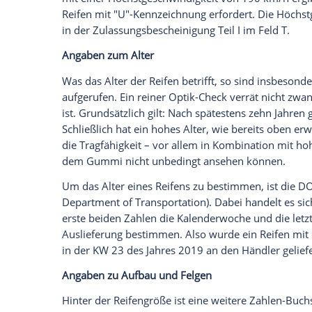
7.1 – 7.3 finden. Übrigens: Auch für sport
hohem Lastindex zu fahren, denn damit s
Pneus mit einer zu geringen Traglast aufz
Bußgeld, die Stilllegung des Fahrzeugs u
Angaben zur Höchstgeschwindigkeit
Der Bugatti Veyron schafft maximal 408 k
Tempo nur zwölf lMinuten lang durch, wei
Minuten würden sich die Reifen verabsch
spielen derlei Höhenflüge glücklicherweis
Straßenverkehr: je schneller die Fahrt, d
Zusammen mit dem Traglastindex ist der
Reifens verantwortlich. Je belastbarer, de
Der Indexwert ist auf der Reifenflanke 
Lastindex steht. Im Beispiel unseres Titel
beginnt bei A1 und beschreibt hier eine