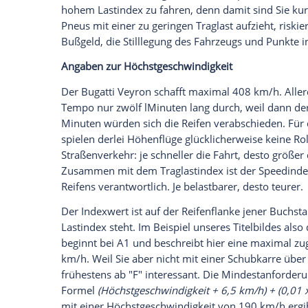
Leichtbaumaßnahmen setzen, sorgen umf
Akkus
bei Elektrofahrzeugen für ordentlich
der Lage ist, unendlich viel Gewicht zu 
Tragfähigkeitsindex auf der Reifenflank
ist (dazu kommen wir weiter unten).
Die Skala gilt für alle Reifen, vom Mope
Jeder Zahl in dieser Tabelle ist ein Höch
maximal tragen darf. Bei der Angabe "19"
Für Pkw sind freilich die Werte in der Mi
80 und 120. Dabei ist entscheidend, dass
korrekte Luftdruck eingestellt ist. Die Tr
Auch Faktoren wie das Alter des Reifens h
Faustregel ist hier: Eine höhere Traglast
immer fahren. Das Minimum finden Sie in
15.1 und 15.2 oder Sie nehmen die Hälfte