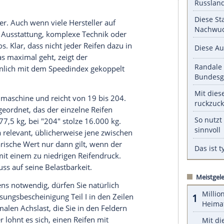
nkatalogs des jeweiligen Herstellers darüber
ll zugelassen sind. Schauen Sie aber auch unter
n der Zulassungsbescheinigung Teil I nach, ob
zum Beispiel eine Herstellerbindung gibt.
serer Redaktion eingebundenen Inhalt von Glomex GmbH
nzeigen lassen und auch wieder deaktivieren.
halte angezeigt werden. Damit können personenbezogene
r dazu in unseren Datenschutzhinweisen.
er schwerer. Auch wenn viele Hersteller auf