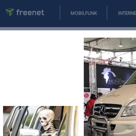
MOBILFUNK
NEWS
SPORT
FINANZEN
AUTO
UNTERHALTUNG
L