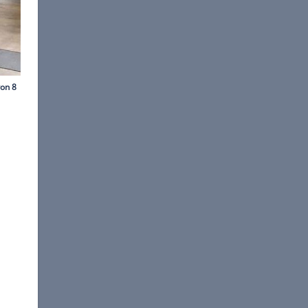
©
Gesa Marx