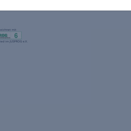
gekennzeichnet mit
freenet ist Mitglied im JUSPROG e.V.