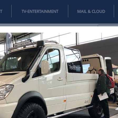
INTERNET
TV-ENTERTAINMENT
♥
IFESTYLE
DIGITAL
SPIELEN
MAIL
DOMAIN