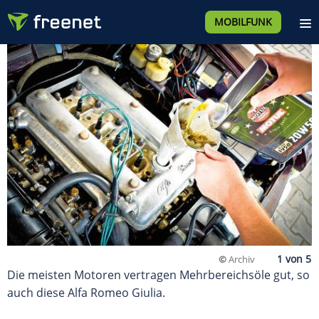
MOBILFUNK
©
Archiv
Die meisten Motoren vertragen Mehrbereichsöle gut, so
auch diese Alfa Romeo Giulia.