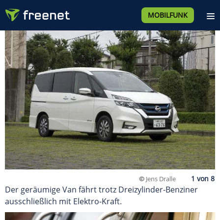
MOBILFUNK
©
Jens Dralle
Der geräumige Van fährt trotz Dreizylinder-Benziner
ausschließlich mit Elektro-Kraft.