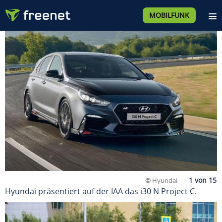
MOBILFUNK
©
Hyundai
Hyundai präsentiert auf der IAA das i30 N Project C.