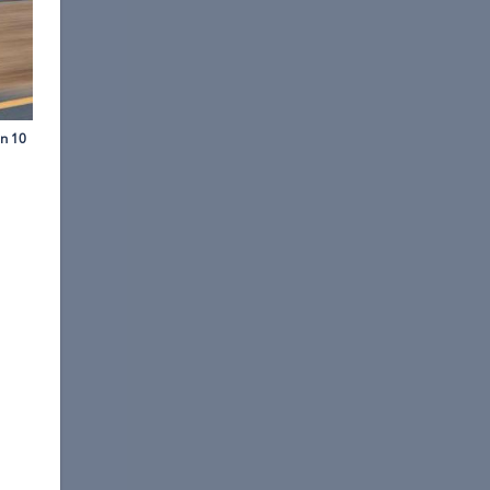
©
General Motors
rstmals seit 1997 wieder
e.