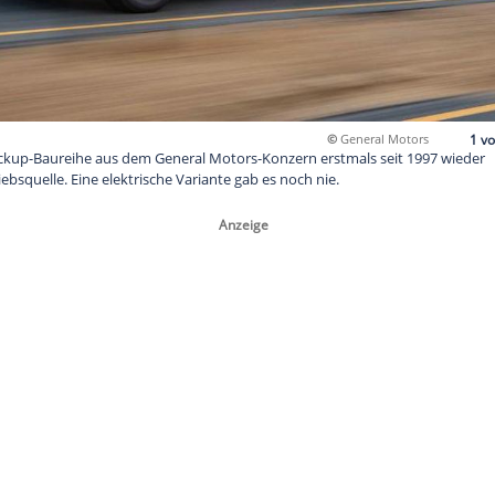
 erhält die Pickup-Baureihe aus dem General Motors-Konzern e
der als Antriebsquelle. Eine elektrische Variante gab es noch ni