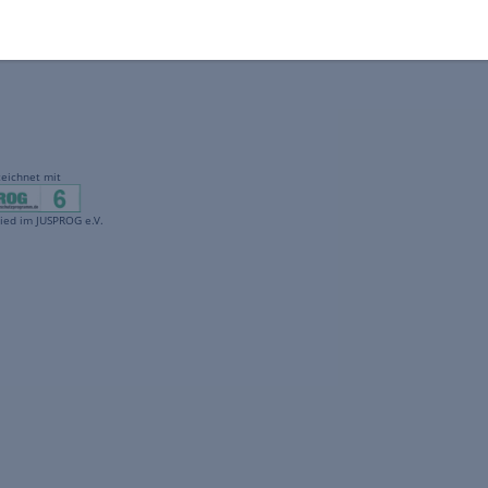
gekennzeichnet mit
freenet ist Mitglied im JUSPROG e.V.