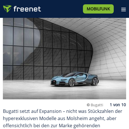
MOBILFUNK
©
Bugatti
Bugatti setzt auf Expansion – nicht was Stückzahlen der
hyperexklusiven Modelle aus Molsheim angeht, aber
offensichtlich bei den zur Marke gehörenden