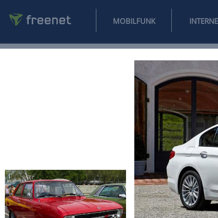
MOBILFUNK
NEWS
SPORT
FINANZEN
AUTO
UNTERHALTUNG
L