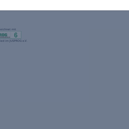
gekennzeichnet mit
freenet ist Mitglied im JUSPROG e.V.