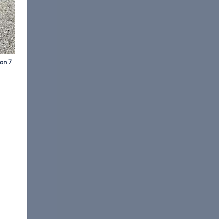
©
BMW Group
n.