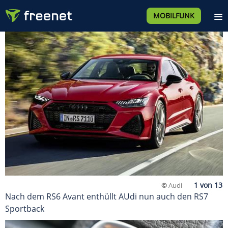
MOBILFUNK
©
Audi
Nach dem RS6 Avant enthüllt AUdi nun auch den RS7
Sportback