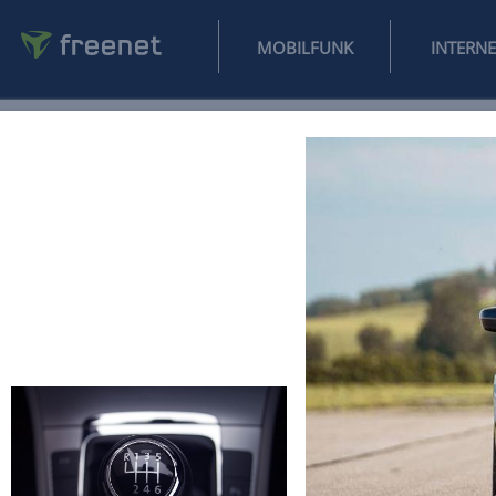
MOBILFUNK
NEWS
SPORT
FINANZEN
AUTO
UNTERHALTUNG
L