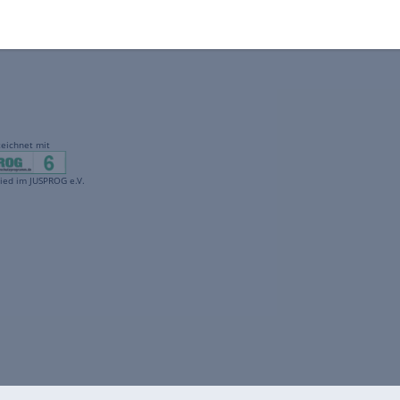
gekennzeichnet mit
freenet ist Mitglied im JUSPROG e.V.