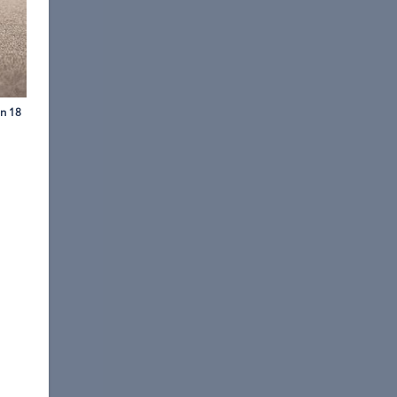
©
BMW Alpina
ow erscheint er als