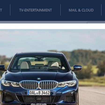
INTERNET
TV-ENTERTAINMENT
♥
IFESTYLE
DIGITAL
SPIELEN
MAIL
DOMAIN