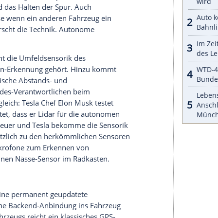
r dazu in unseren Datenschutzhinweisen.
 in sechs Stufen untergliedert: Bei null hat allein
ahrzeug, bei fünf ist volle Autonomie möglich –
h ohne Fahrer fahren. Im Marketingsprech der
4 als "vollautonom" eingeschlichen, hierbei handelt
matisiertes Fahren, bei dem der Fahrer aber
d permanent eingreifen können muss. Das jetzt
l-3-System ermöglicht auf 13.191 Kilometern
samten deutschen Autobahnnetz) ein
chwindigkeit von 60 km/h. Höhere
 nicht erlaubt – auf der Autobahn ist der Drive
d sehr dichtem Verkehr nutzbar.