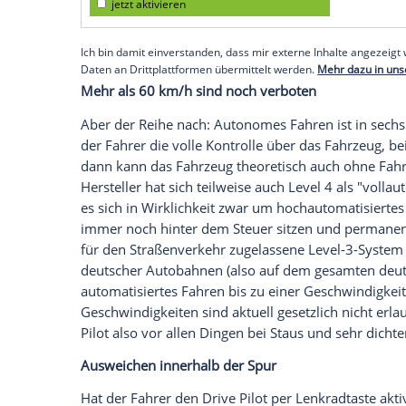
potenziell selbstfahrenden Mercedes natü
vom rechten Weg abkommt. Die Antwort ist
Mercedes. Mit der Aktivierung des Level-
für sein Fahrzeug an sein Fahrzeug ab. U
Hersteller über. Und der hat genau aus 
System extrem eng gefasst: Es arbeitet vo
Spurwechsel, ist ausschließlich bis 60 km
Baustellen und nur bei Temperaturen übe
Empfohlener externer Inhalt:
Glomex GmbH
Wir benötigen Ihre Zustimmung, um den von un
anzuzeigen. Sie können diesen mit einem Klick a
jetzt aktivieren
Ich bin damit einverstanden, dass mir externe In