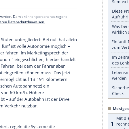
rlich wissen, wer haftet, wenn der "Drive Pilot"
 erstaunlich einfach: der Hersteller haftet. Sagt
3-Drive-Pilots gibt der Fahrer die Verantwortung
nd damit auch die Haftung. Die geht auf den
diesem Grund das Nutzungsfenster für das Level-3-
rerst ausschließlich auf Autobahnen, tätigt keine
/h aktiv, nur bei Tageslicht, nicht in Tunneln sowie
r drei Grad Celsius.
serer Redaktion eingebundenen Inhalt von Glomex GmbH
nzeigen lassen und auch wieder deaktivieren.
halte angezeigt werden. Damit können personenbezogene