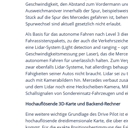
Daten an Drittplattformen übermittelt werden.
Meh
Mehr als 60 km/h sind noch verboten
Aber der Reihe nach: Autonomes Fahren ist
der Fahrer die volle Kontrolle über das F
dann kann das Fahrzeug theoretisch auc
Hersteller hat sich teilweise auch Level 
es sich in Wirklichkeit zwar um hochauto
immer noch hinter dem Steuer sitzen un
für den Straßenverkehr zugelassene Leve
deutscher Autobahnen (also auf dem ge
automatisiertes Fahren bis zu einer Ges
Geschwindigkeiten sind aktuell gesetzlich
Pilot also vor allen Dingen bei Staus un
Ausweichen innerhalb der Spur