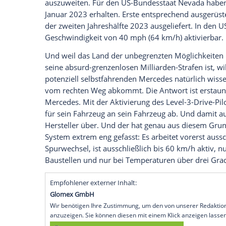
dafür 5.950 Euro Aufpreis bezahlen. Im E
System mit dem Fahrassistenz-Paket Plus
Drive Pilot aber vorläufig nur mit den 
dem S 580 kombiniert werden.
Freigabe für Deutschland und Nevada
Der digitale Fahrer ermöglicht autonome
weltweit die Ersten, die eine Genehmigu
Deutschland erhalten haben und arbeiten
auszuweiten. Für den US-Bundesstaat Ne
Januar 2023 erhalten. Erste entspreche
der zweiten Jahreshälfte 2023 ausgeliefert
Geschwindigkeit von 40 mph (64 km/h) ak
Und weil das Land der unbegrenzten Mögl
seine absurd-grenzenlosen Milliarden-Stra