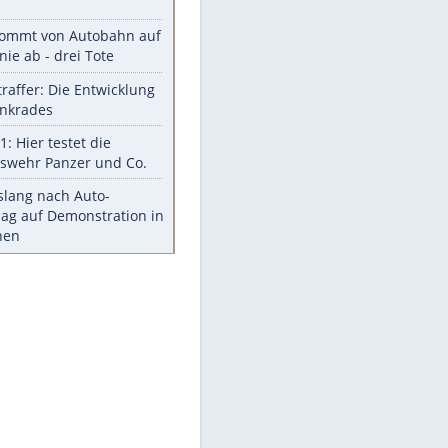
Was bei der Vogelfütterung
wirklich sinnvoll ist
"Infanti-No Go": Pressestimmen
zum Verbleib des FIFA-Chefs
Im Zeitraffer: Die Entwicklung
des Lenkrades
Lebensmittel, die nicht schlecht
werden
Sicherheitstools: 5 Mythen im
Check
Meistgelesen
Mit diesen Strafen muss man
rechnen, wenn man geblitzt