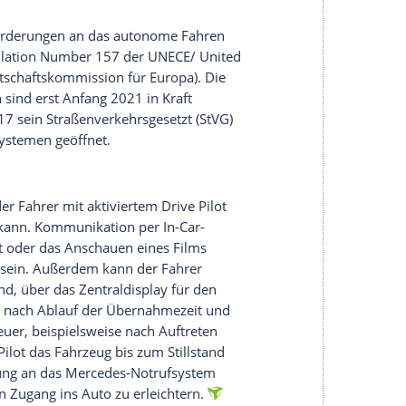
e Pilot ist eine permanent geupdatete
 die über eine Backend-Anbindung ins Fahrzeug
ng des Fahrzeugs reicht ein klassisches GPS-
ositionierungssystem gleicht die von der
n permanent mit den Daten aller
ne Berechnungen auch Daten zur
aften und Landmarken und zu Verkehrszeichen
en schickt das Fahrzeug gleichzeitig permanent an
ung der Kartendaten stattfindet. Anhand der
ue Positionierung möglich, selbst wenn mal einer
 Karte enthält ein detailliertes Kreuzungs- und
ch genau sein – herkömmliche Navikarten
m Meterbereich.