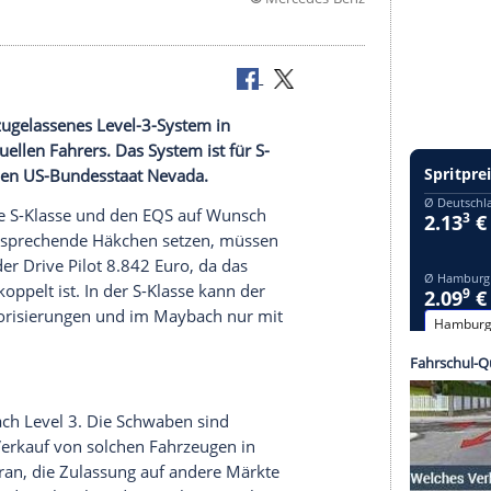
©
Mercede
steller ein zugelassenes Level-3-System in
le des virtuellen Fahrers. Das System ist für S-
reigabe für den US-Bundesstaat Nevada.
t Mercedes die S-Klasse und den EQS auf Wunsch
r, die das entsprechende Häkchen setzen, müssen