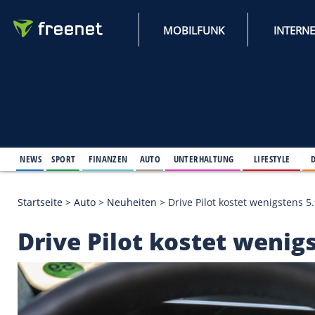
MOBILFUNK
NEWS
SPORT
FINANZEN
AUTO
UNTERHALTUNG
L
Startseite
>
Auto
>
Neuheiten
>
Drive Pilot kostet 
Drive Pilot kostet w