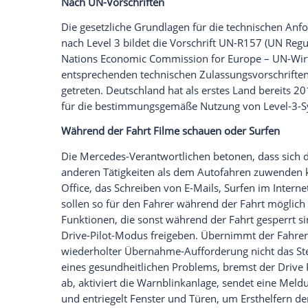
Eine weitere wichtige Grundlage des Driv
hochauflösende dreidimensionale Karte,
kommt. Für die exakte Positionsbestimmu
System nicht mehr aus. Das hochgenaue P
Satelliten-Navigation empfangenen Date
Umgebungssensoren ab und lässt in sei
Straßengeometrie, zu Streckeneigensch
einfließen. Die gesammelten Information
den Backend-Rechner, wo die Aktualisier
Kartendaten ist dann wiederum eine gena
der Sensoren verschmutzt sein sollte. Die
Spurmodell und soll im Zentimeterberei
ermöglichen bisher nur Genauigkeiten i
Redundante Systeme