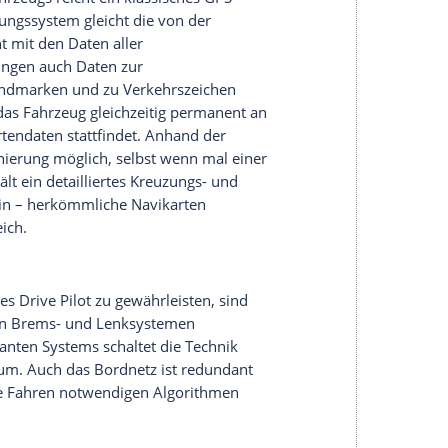
dtaste aktiviert, regeln die Systeme die
ermann und das Halten der Spur. Auch
ispielsweise wenn ein anderen Fahrzeug ein
n ist, beherrscht die Technik. Autonome
erlaubt.
Level 3 dient die Umfeldsensorik des
erkehrszeichen-Erkennung gehört. Hinzu kommt
anging – optische Abstands- und
s die Mercedes-Verantwortlichen beim
. Zum Vergleich: Tesla Chef Elon Musk testet
ings behauptet, dass er Lidar für die autonomen
Lidar sei zu teuer und Tesla bekomme die Sensorik
erbaut zusätzlich zu den herkömmlichen Sensoren
Kamera, Mikrofone zum Erkennen von
eugen und einen Nässe-Sensor im Radkasten.
Rechner