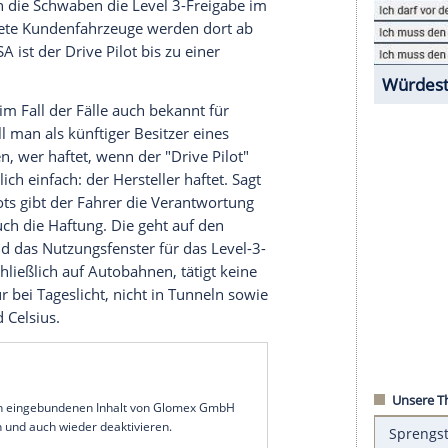
QS kostet der Drive Pilot 8.842 Euro, da das
 zwangsgekoppelt ist. In der S-Klasse kann der
Benziner-Motorisierungen und im Maybach nur mit
s Fahren nach Level 3. Die Schwaben sind
ng für den Verkauf von solchen Fahrzeugen in
 aktuell daran, die Zulassung auf andere Märkte
vada haben die Schwaben die Level 3-Freigabe im
nd ausgerüstete Kundenfahrzeuge werden dort ab
. In den USA ist der Drive Pilot bis zu einer
tivierbar.
ichkeiten im Fall der Fälle auch bekannt für
fen ist, will man als künftiger Besitzer eines