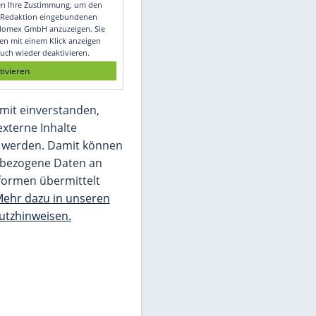
Video
Empfohlener externer Inhalt:
Glomex GmbH
Wir benötigen Ihre Zustimmung, um den
von unserer Redaktion eingebundenen
Inhalt von Glomex GmbH anzuzeigen. Sie
können diesen mit einem Klick anzeigen
lassen und auch wieder deaktivieren.
jetzt aktivieren
Ich bin damit einverstanden,
dass mir externe Inhalte
angezeigt werden. Damit können
personenbezogene Daten an
Drittplattformen übermittelt
werden.
Mehr dazu in unseren