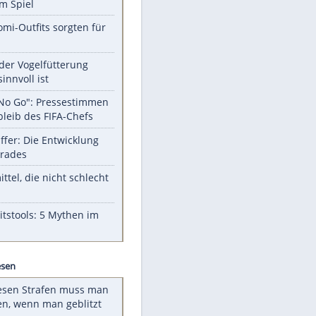
Unsere Themen-Highlights
Sprengstoff-Drohne in Leipzig:
Semtex im Spiel
Diese Promi-Outfits sorgten für
Aufruhr!