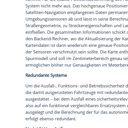
Hat der Fahrer den Drive Pilot per Lenkra
Geschwindigkeit, den Abstand zum Vord
Ausweichmanöver innerhalb der Spur, be
Stück auf die Spur des Mercedes gefahre
Spurwechsel sind aktuell gesetzlich nicht 
Als Basis für das autonome Fahren nach 
Fahrassistenzpakets, zu der auch die V
eine Lidar-System (Light detection and r
Geschwindigkeitsmessung per Laser), da
autonomen Fahren für unerlässlich halten
zwar ebenfalls Lidar-Systeme, hat allerd
Fähigkeiten seiner Autos nicht braucht. 
auch mit Kamerabildern hin. Mercedes v
und dem Lidar noch eine Heckscheiben-
Schallsignalen von Sondereinsatz-Fahrz
Hochauflösende 3D-Karte und Backend-