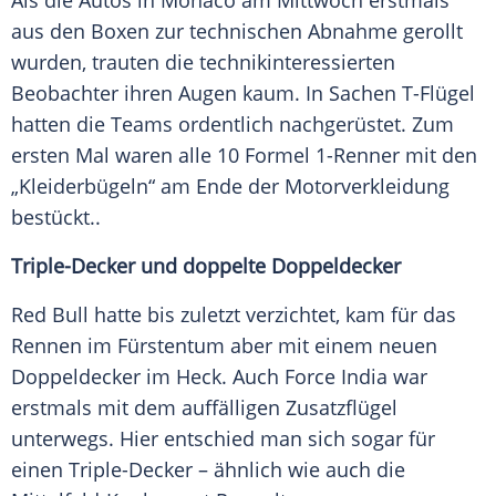
Als die
Autos
in
Monaco
am Mittwoch erstmals
aus den
Boxen
zur technischen
Abnahme
gerollt
wurden, trauten die technikinteressierten
Beobachter ihren Augen kaum. In Sachen T-Flügel
hatten die Teams ordentlich nachgerüstet. Zum
ersten Mal waren alle 10 Formel 1-Renner mit den
„
Kleiderbügeln
“ am Ende der Motorverkleidung
bestückt..
Triple-Decker und doppelte Doppeldecker
Red Bull hatte bis zuletzt verzichtet, kam für das
Rennen im
Fürstentum
aber mit einem neuen
Doppeldecker
im Heck. Auch
Force India
war
erstmals mit dem auffälligen Zusatzflügel
unterwegs. Hier entschied man sich sogar für
einen Triple-Decker – ähnlich wie auch die