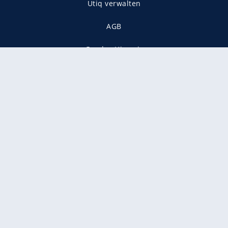
Utiq verwalten
AGB
Gender-Hinweis
Presse
Mediadaten
Karriere
Vertragskündigung
Vertrag widerrufen
gekennzeichnet mit
freenet ist Mitglied im JUSPROG e.V.