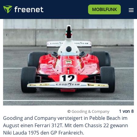
MOBILFUNK
©
Gooding & Company
Gooding and Company versteigert in Pebble Beach im
August einen Ferrari 312T. Mit dem Chassis 22 gewann
Niki Lauda 1975 den GP Frankreich.