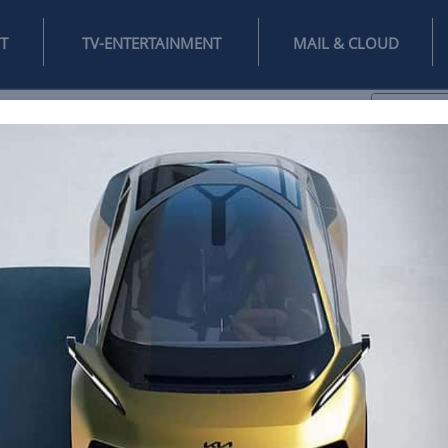
INTERNET
TV-ENTERTAINMENT
♥
IFESTYLE
DIGITAL
SPIELEN
MAIL
DOMAIN