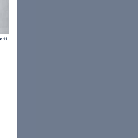
©
Kia
Fronthaube bis zum hohen