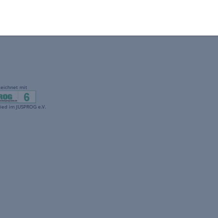
gekennzeichnet mit
freenet ist Mitglied im JUSPROG e.V.