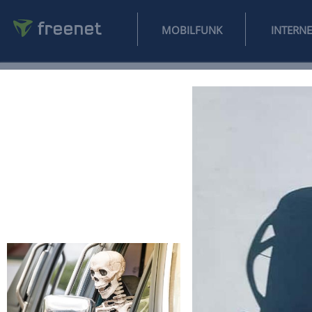
MOBILFUNK
NEWS
SPORT
FINANZEN
AUTO
UNTERHALTUNG
L