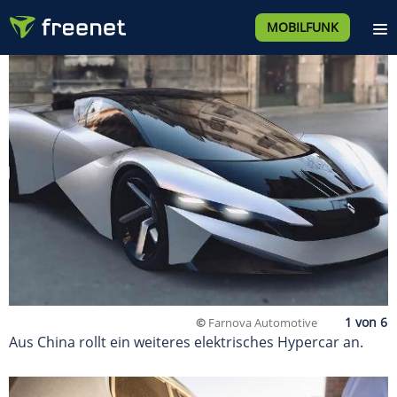
MOBILFUNK
©
Farnova Automotive
Aus China rollt ein weiteres elektrisches Hypercar an.