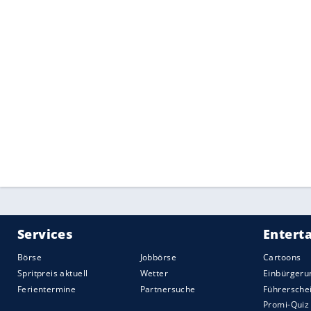
mit einem Viergang-Automatikgetriebe ge
Aggregat
verfüge über "unbestreitbare
Zu
Lebensdauer" und "man könnte kaum eine
Lkw" für diesen Zweck wählen. Wenn Sie
müssen Sie sich bei WorldWideAuctioneer
Weitere Fotos und Details zum Bieten fi
Quelle:
Motor1.com