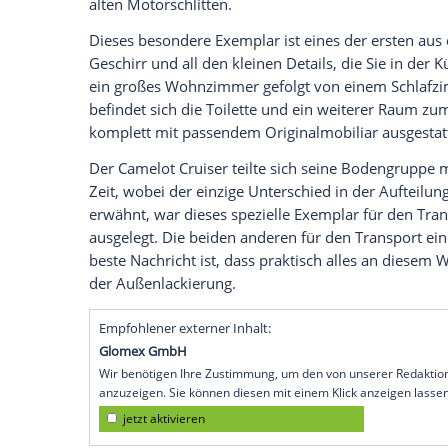
mehr
Hersteller
steigen in einen Markt e
eigentlich jeder Größe kaufen - von klei
riesigen Luxus-Wohnmobilen mit einer G
für Sie wie eine neue Idee klingt, werfen 
Galerie.
Sie zeigt den mächtigen
Camelot
Cruiser
der 1974 von einer Firma Edler &amp; C
luxuriösesten und opulentesten Wohnmobi
man auf der Straße braucht - einschließl
alten Motorschlitten.
Dieses besondere
Exemplar
ist eines der
Geschirr und all den kleinen Details, die 
ein großes Wohnzimmer gefolgt von ein
befindet sich die Toilette und ein weite
komplett mit passendem Originalmobiliar