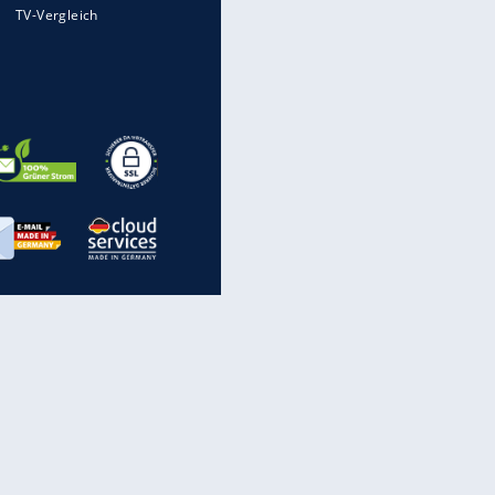
Mit diesen Strafen muss man
rechnen, wenn man geblitzt
wird
Auto kommt von Autobahn auf
Bahnlinie ab - drei Tote
Im Zeitraffer: Die Entwicklung
des Lenkrades
„Meine Spielzeuge“: Ronaldo
zeigt seine Autogarage
inanzen & Produkte