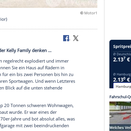
©
M
sale (exterior)
Tourbus der Kelly Family denken ...
 zehn Jahren regelrecht explodiert und immer