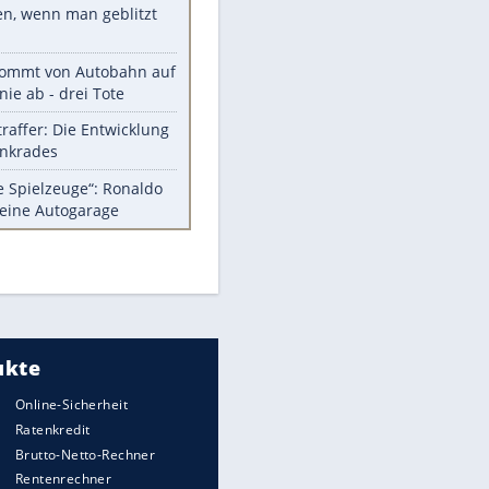
Diese Autos haben uns verlassen
Auftakt-Misere gestoppt: Berlin
gewinnt in Bochum
Mit diesen Tricks wird der Grill
ruckzuck sauber
So nutzt man alte Smartphones
sinnvoll
Das ist typisch schwedisch!
EITE
Meistgelesen
Millionen Autos mit
Heimatkennzeichen unterwegs