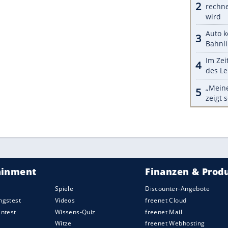
koppelt wurde. Der Verkäufer erklärt, dieses
verlässigkeit
und eine außergewöhnlich lange
n zuverlässigeren klassischen mittelgroßen
 für dieses Retro-Wohnmobil bieten möchten,
s registrieren.
nden Sie unter dem unten stehenden Link.
ZURÜCK ZUR STARTS