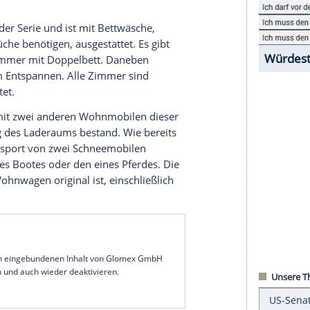
in. Heute können Sie ein Haus auf Rädern in
nen Campern für ein bis zwei Personen bis hin zu
arage für Ihren
Sportwagen
. Und wenn Letzteres
Sie jetzt einen Blick auf die unten stehende
, einen knapp 20 Tonnen schweren
Wohnwagen
,
ompany gebaut wurde. Er war eines der
le der 1970er-Jahre und bot absolut alles, was
ich einer
Tiefgarage
mit zwei beeindruckenden
 ersten aus der Serie und ist mit
Bettwäsche
,
Sie in der Küche benötigen, ausgestattet. Es gibt
em Schlafzimmer mit
Doppelbett
. Daneben
rer Raum zum
Entspannen
. Alle Zimmer sind
 ausgestattet.