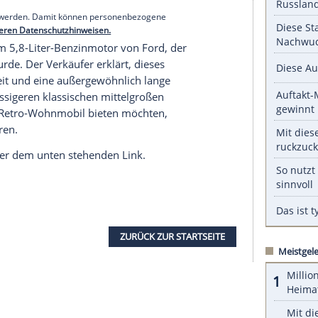
engruppe
mit zwei anderen Wohnmobilen dieser
r
Aufteilung
des Laderaums bestand. Wie bereits
ür den
Transport
von zwei Schneemobilen
ansport
eines Bootes oder den eines Pferdes. Die
 an diesem
Wohnwagen
original ist, einschließlich
serer Redaktion eingebundenen Inhalt von Glomex GmbH
nzeigen lassen und auch wieder deaktivieren.
halte angezeigt werden. Damit können personenbezogene
r dazu in unseren Datenschutzhinweisen.
ie mit einem 5,8-Liter-Benzinmotor von Ford, der