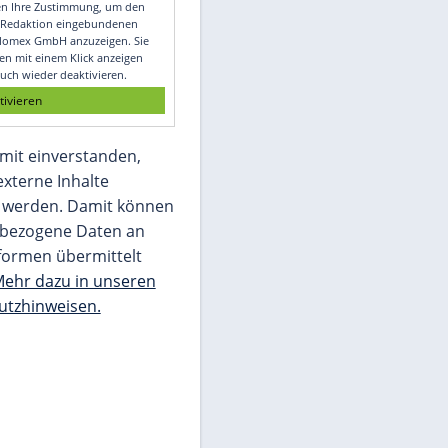
Video
Empfohlener externer Inhalt:
Glomex GmbH
Wir benötigen Ihre Zustimmung, um den
von unserer Redaktion eingebundenen
Inhalt von Glomex GmbH anzuzeigen. Sie
können diesen mit einem Klick anzeigen
lassen und auch wieder deaktivieren.
jetzt aktivieren
Ich bin damit einverstanden,
dass mir externe Inhalte
angezeigt werden. Damit können
personenbezogene Daten an
Drittplattformen übermittelt
werden.
Mehr dazu in unseren