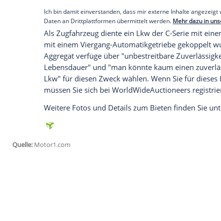
Der
Camelot
Cruiser
teilte sich seine
Bod
Zeit, wobei der einzige
Unterschied
in de
erwähnt, war dieses spezielle
Exemplar
f
ausgelegt. Die beiden anderen für den
Tr
beste Nachricht ist, dass praktisch alles
der Außenlackierung.
Empfohlener externer Inhalt:
Glomex GmbH
Wir benötigen Ihre Zustimmung, um den von un
anzuzeigen. Sie können diesen mit einem Klick a
jetzt aktivieren
Ich bin damit einverstanden, dass mir externe In
Daten an Drittplattformen übermittelt werden.
Meh
Als
Zugfahrzeug
diente ein Lkw der C-Ser