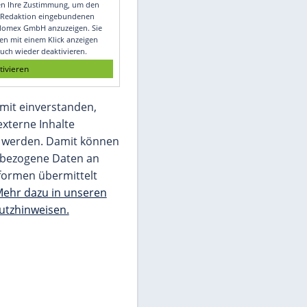
Video
Empfohlener externer Inhalt:
Glomex GmbH
Wir benötigen Ihre Zustimmung, um den
von unserer Redaktion eingebundenen
Inhalt von Glomex GmbH anzuzeigen. Sie
können diesen mit einem Klick anzeigen
lassen und auch wieder deaktivieren.
jetzt aktivieren
Ich bin damit einverstanden,
dass mir externe Inhalte
angezeigt werden. Damit können
personenbezogene Daten an
Drittplattformen übermittelt
werden.
Mehr dazu in unseren