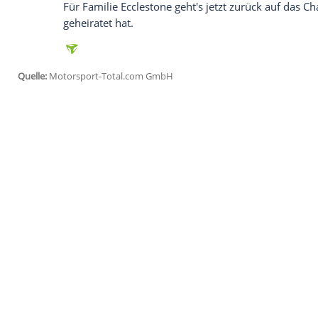
Empfohlener externer Inhalt:
Glomex GmbH
Wir benötigen Ihre Zustimmung, um den von un
anzuzeigen. Sie können diesen mit einem Klick a
jetzt aktivieren
Ich bin damit einverstanden, dass mir externe In
Daten an Drittplattformen übermittelt werden.
Meh
Bereits im Mai hatte Ecclestone der
Gebu
davon, dass er sich auf einen weiteren 
fortgeschrittenes Alter ist für ihn kein 
Baby gut geht."
Für
Familie
Ecclestone geht's jetzt zurüc
geheiratet hat.