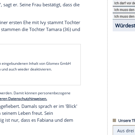
2020 ist Bernie Ecclestone zum vierten Mal Vater
aligen Grand-Prix-Zampanos (der seinen Status
rade verloren hat), hat in Interlaken in der
 waren nach der Lockerung der
n
in die
Schweiz
gereist, um dort ihr erstes
nd das ging, wie es sich für einen ehemaligen
Nach 25 Minuten war die
Geburt
vorbei", berichtet
 so stolz", sagt er. Seine Frau bestätigt, dass die
Kind. Aus seiner ersten
Ehe
mit Ivy stammt Tochter
mit Slavica stammen die Töchter Tamara (36) und
h ein Junge!"