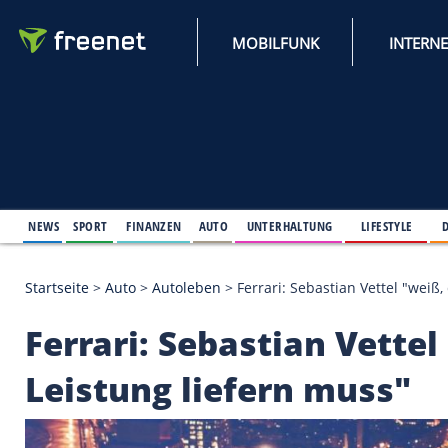
MOBILFUNK
NEWS
SPORT
FINANZEN
AUTO
UNTERHALTUNG
L
Startseite
>
Auto
>
Autoleben
>
Ferrari: Sebastian V
Ferrari: Sebastian V