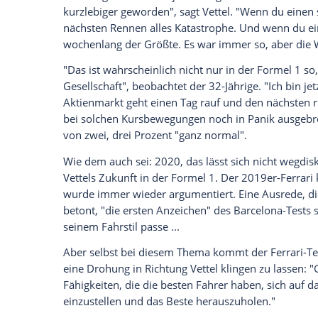
über den Winter gut vorbereitet hat. Er ha
auseinanderzusetzen, was letztes Jahr schi
dieses Jahr besser läuft."
Vettel beobachtet die Spekulationen um s
liebsten mit
Ferrari
Weltmeister
werden w
Backgammon-Kumpel Bernie Ecclestone 
empfehlen, und auch bei anderen Teams
Dass er teamintern gegenüber Leclerc in
ursprünglichen Nummer-1-Status verloren 
"Letztendlich ist doch egal, ob er fünf P
betont: "Das Wichtigste ist, dass wir als 
Vettel: In der
Formel 1
ist das wie am
Bör