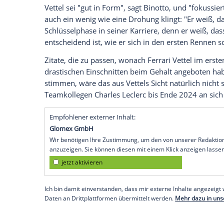
Normalerweise würde die
Formel 1
heute
bestreiten. Stattdessen dreht sich wege
hinter den Kulissen so einiges in Beweg
Stillstand. So gibt es zum Beispiel nicht
Ferrari
betrifft.
Dabei haben die Vertragsverhandlungen
einem verrät. Es sei "wichtig", dass diese 
Saisonende offenlassen werden. Es ist für
möglich Klarheit zu haben."
Vettel sei "gut in Form", sagt Binotto, un
auch ein wenig wie eine
Drohung
klingt: 
Schlüsselphase in seiner Karriere, denn 
entscheidend ist, wie er sich in den erste
Zitate, die zu passen, wonach
Ferrari
Vett
drastischen Einschnitten beim Gehalt ang