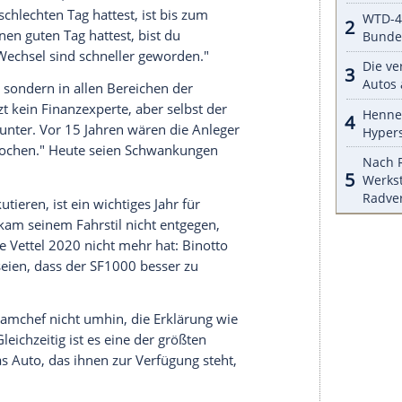
t viel Zeit damit verbracht, sich damit
efgelaufen ist, und er will sicherstellen, dass es
eine Zukunft indes recht gelassen. Dass er am
ürde, daraus hat er nie einen Hehl gemacht. Sein
würde ihm jedoch einen Wechsel zu McLaren
 könnten durchaus Türen aufgehen.
s
Hintertreffen
geraten ist und seinen
hat, beeindruckt Vettel nicht sonderlich:
unkte mehr hat oder ich", winkt er im ab und
Team in die richtige Richtung gehen."
senparkett
...