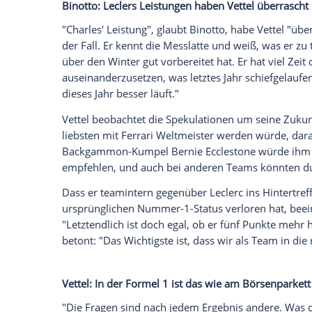
stimmen, wäre das aus Vettels Sicht natü
Teamkollegen
Charles Leclerc
bis Ende 2
Empfohlener externer Inhalt:
Glomex GmbH
Wir benötigen Ihre Zustimmung, um den von un
anzuzeigen. Sie können diesen mit einem Klick a
jetzt aktivieren
Ich bin damit einverstanden, dass mir externe In
Daten an Drittplattformen übermittelt werden.
Meh
Binotto: Leclers Leistungen haben Vettel
"Charles' Leistung", glaubt Binotto, habe 
der Fall. Er kennt die
Messlatte
und weiß, 