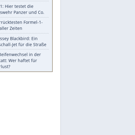
Berger im Wandel der Zeit
Todsünden im Restaurant
Die teuersten Neuzugänge der
BVB-Geschichte
Die gruseligsten Ort der Welt
Daten zwischen Windows und
Android austauschen
Ein Hyperschall-Jet für die Straße
Meistgelesen
Mit diesen Strafen muss man
rechnen, wenn man geblitzt
wird