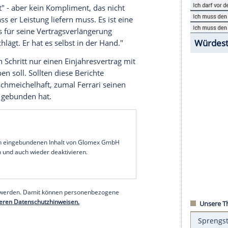
 bereits ihren dritten Grand Prix der Saison 2020
n der Coronavirus-Pandemie kein Rad. Und obwohl
ung ist, herrscht bei manchen Themen eher
s Neues, was die Zukunft von
Sebastian Vettel
bei
 schon begonnen, wie Teamchef
Mattia Binotto
in
Frage bald geklärt sei: "Das ist nichts, was wir bis
 ihn und auch für uns wichtig, so schnell wie
d "fokussiert" - aber kein
Kompliment
, das nicht
"Er weiß, dass er Leistung liefern muss. Es ist eine
er weiß, dass für seine Vertragsverlängerung
n Rennen schlägt. Er hat es selbst in der Hand."
el im ersten Schritt nur einen
Einjahresvertrag
mit
eboten haben soll. Sollten diese Berichte