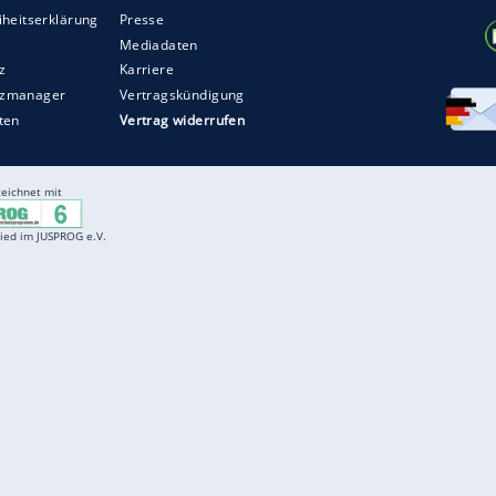
u lassen: "Gleichzeitig ist es eine der größten
 sich auf das Auto, das ihnen zur Verfügung steht,
n."
ZURÜCK ZUR STARTS
Entertainment
F
Cartoons
Spiele
D
Einbürgerungstest
Videos
f