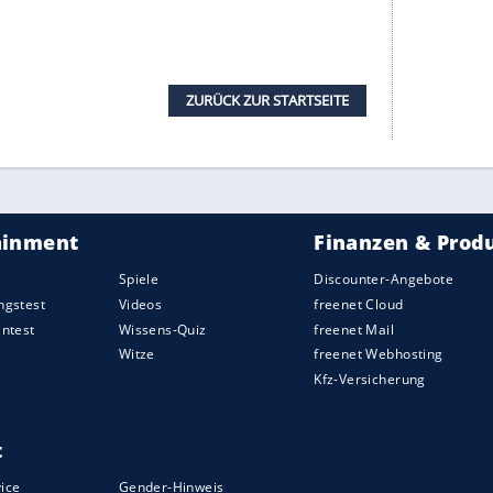
re. Was das betrifft, ist die Zeit einfach
 du einen schlechten Tag hattest, ist bis zum
wenn du einen guten Tag hattest, bist du
 aber die Wechsel sind schneller geworden."
ormel 1
so, sondern in allen Bereichen der
"Ich bin jetzt kein
Finanzexperte
, aber selbst der
 nächsten runter. Vor 15 Jahren wären die Anleger
nik ausgebrochen." Heute seien Schwankungen
ht wegdiskutieren, ist ein wichtiges Jahr für
9er-Ferrari kam seinem
Fahrstil
nicht entgegen,
usrede, die Vettel 2020 nicht mehr hat: Binotto
lona-Tests seien, dass der SF1000 besser zu
 Ferrari-Teamchef nicht umhin, die Erklärung wie