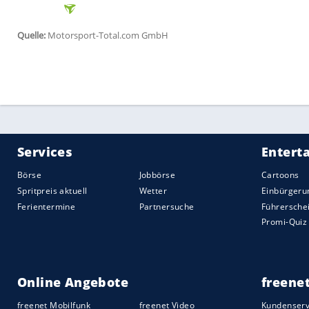
"Die Fragen sind nach jedem Ergebnis ande
kurzlebiger geworden", sagt Vettel. "Wenn
nächsten Rennen alles Katastrophe. Und 
wochenlang der Größte. Es war immer so,
"Das ist wahrscheinlich nicht nur in der
F
Gesellschaft", beobachtet der 32-Jährige. 
Aktienmarkt
geht einen Tag rauf und den
bei solchen Kursbewegungen noch in Pa
von zwei, drei Prozent "ganz normal".
Wie dem auch sei: 2020, das lässt sich nic
Vettels Zukunft in der
Formel 1
. Der 201
wurde immer wieder argumentiert. Eine A
betont, "die ersten Anzeichen" des Barce
seinem
Fahrstil
passe ...
Aber selbst bei diesem Thema kommt der