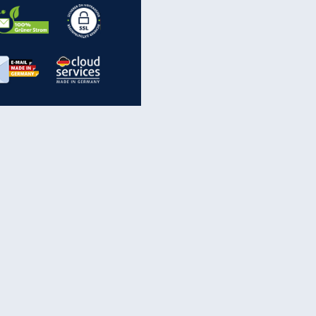
EITE
inanzen & Produkte
iscounter-Angebote
Online-Sicherheit
reenet Cloud
Ratenkredit