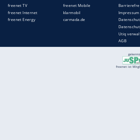
eine
Drohung
in Richtung Vettel klingen z
Fähigkeiten, die die besten Fahrer haben,
einzustellen und das Beste herauszuhole
Quelle:
Motorsport-Total.com GmbH
Services
Börse
Jobbörse
Spritpreis aktuell
Wetter