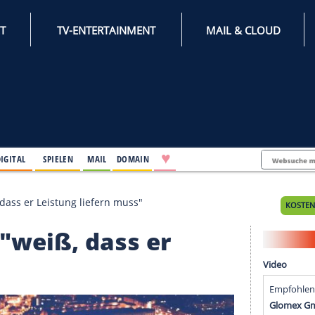
INTERNET
TV-ENTERTAINMENT
♥
IFESTYLE
DIGITAL
SPIELEN
MAIL
DOMAIN
ettel "weiß, dass er Leistung liefern muss"
ettel "weiß, dass er