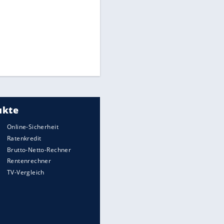
WTD-41: Hier testet die
Bundeswehr Panzer und Co.
Die verrücktesten Formel-1-
Autos aller Zeiten
Hennessey Blackbird: Ein
Hyperschall-Jet für die Straße
Nach Reifenwechsel in der
Werkstatt: Wer haftet für
Radverlust?