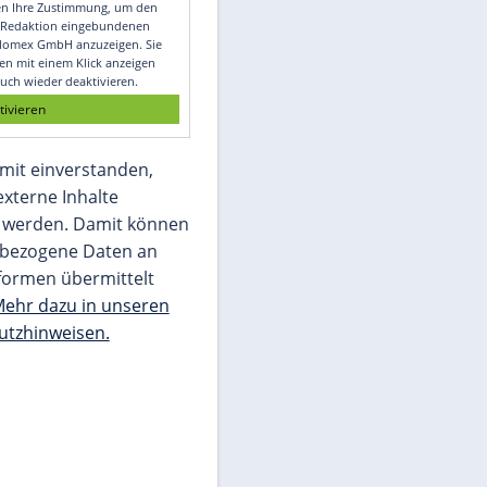
Video
Empfohlener externer Inhalt:
Glomex GmbH
Wir benötigen Ihre Zustimmung, um den
von unserer Redaktion eingebundenen
Inhalt von Glomex GmbH anzuzeigen. Sie
können diesen mit einem Klick anzeigen
lassen und auch wieder deaktivieren.
jetzt aktivieren
Ich bin damit einverstanden,
dass mir externe Inhalte
angezeigt werden. Damit können
personenbezogene Daten an
Drittplattformen übermittelt
werden.
Mehr dazu in unseren