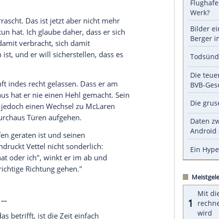
rlich nicht schmeichelhaft, zumal
Ferrari
seinen
024 an sich gebunden hat.
serer Redaktion eingebundenen Inhalt von Glomex GmbH
nzeigen lassen und auch wieder deaktivieren.
halte angezeigt werden. Damit können personenbezogene
r dazu in unseren Datenschutzhinweisen.
 überrascht
Vettel "überrascht. Das ist jetzt aber nicht mehr
was er zu tun hat. Ich glaube daher, dass er sich