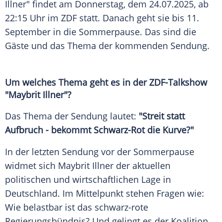
Illner" findet am
Donnerstag
, dem 24.07.2025, ab
22:15 Uhr im
ZDF
statt. Danach geht sie bis 11.
September
in die
Sommerpause
. Das sind die
Gäste und das Thema der kommenden
Sendung
.
Um welches Thema geht es in der ZDF-Talkshow
"Maybrit Illner"?
Das Thema der
Sendung
lautet:
"Streit statt
Aufbruch - bekommt Schwarz-Rot die Kurve?"
In der letzten
Sendung
vor der
Sommerpause
widmet sich
Maybrit Illner
der aktuellen
politischen und wirtschaftlichen Lage in
Deutschland
. Im Mittelpunkt stehen Fragen wie:
Wie belastbar ist das schwarz-rote
Regierungsbündnis? Und gelingt es der
Koalition
,