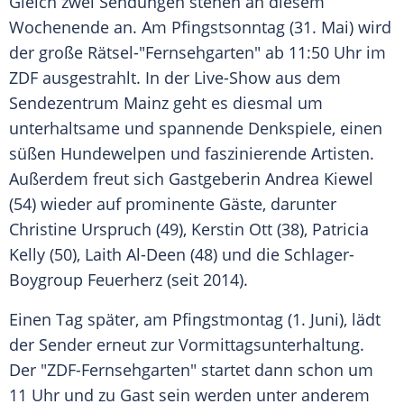
Gleich zwei Sendungen stehen an diesem
Wochenende an. Am
Pfingstsonntag
(31. Mai) wird
der große Rätsel-"Fernsehgarten" ab 11:50 Uhr im
ZDF
ausgestrahlt. In der Live-Show aus dem
Sendezentrum Mainz geht es diesmal um
unterhaltsame und spannende Denkspiele, einen
süßen Hundewelpen und faszinierende Artisten.
Außerdem freut sich Gastgeberin
Andrea Kiewel
(54) wieder auf prominente Gäste, darunter
Christine Urspruch
(49),
Kerstin Ott
(38),
Patricia
Kelly
(50), Laith Al-Deen (48) und die Schlager-
Boygroup Feuerherz (seit 2014).
Einen Tag später, am Pfingstmontag (1. Juni), lädt
der Sender erneut zur Vormittagsunterhaltung.
Der "ZDF-Fernsehgarten" startet dann schon um
11 Uhr und zu Gast sein werden unter anderem