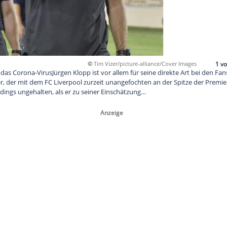
©
Tim Vizer/picture-all
ie Promis auf das Corona-VirusJürgen Klopp ist vor allem für sei
eutsche Trainer, der mit dem FC Liverpool zurzeit unangefochte
reagierte allerdings ungehalten, als er zu seiner Einschätzung…