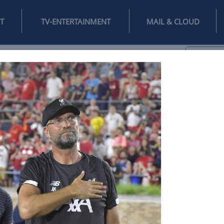
INTERNET
TV-ENTERTAINMENT
♥
IFESTYLE
DIGITAL
SPIELEN
MAIL
DOMAIN