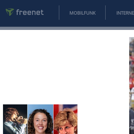
MOBILFUNK
NEWS
SPORT
FINANZEN
AUTO
UNTERHALTUNG
L