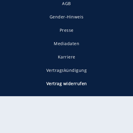
AGB
Gender-Hinweis
Presse
Mediadaten
Karriere
Vertragskündigung
Vertrag widerrufen
gekennzeichnet mit
freenet ist Mitglied im JUSPROG e.V.