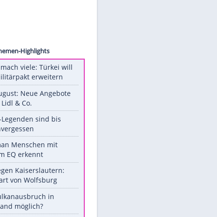
r Bros
Unsere Themen-Highlights
Aus drei mach viele: Türkei will
neuen Militärpakt erweitern
Ab 10. August: Neue Angebote
bei ALDI, Lidl & Co.