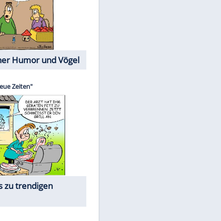
Cartoons mit wahren
Lebensgeschichten
Memo-Spiel