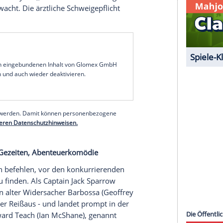
hshow
en lässt
Steffen Henssler
nichts anbrennen! Mit
uer Moderatorin an seiner Seite kehrt er mit "
Grill
doch nicht nur am Herd Improvisationstalent
s gibt es auf den Publikumsrängen kurzerhand das
m Anfeuern.
n zu Haus, Liebesfilm
ki
) hat ein Problem: Ihre 17-jährige Tochter Holly
bias John von Freyend), einem ihrer schwierigsten
instinkt erwacht. Die ärztliche Schweigepflicht
 Was tun?