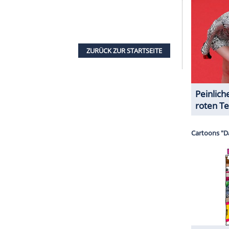
serer Redaktion eingebundenen Inhalt von Glomex GmbH
nzeigen lassen und auch wieder deaktivieren.
halte angezeigt werden. Damit können personenbezogene
r dazu in unseren Datenschutzhinweisen.
ean - Fremde Gezeiten, Abenteuerkomödie
hstpersönlich befehlen, vor den konkurrierenden
en Jugend zu finden. Als Captain
Jack Sparrow
res als sein alter Widersacher Barbossa (Geoffrey
nimmt er lieber Reißaus - und landet prompt in der
Piraten, Edward Teach (Ian McShane), genannt