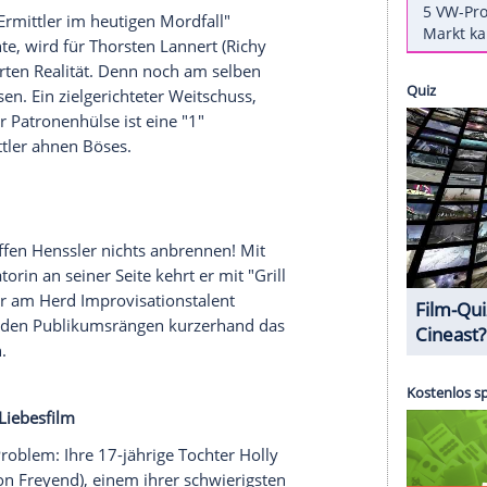
uperheldenaction
en Feind: Nach Supermans Tod will der Schurke
bern. Um eine Rückkehr des Bösewichts zu
lias
Bruce Wayne
eine Armee zusammen:
Wonder
r
), Aquaman (
Jason Momoa
) und Cyborg (
Ray
der letzten Mutterbox, die Steppenwolf besiegen
rimi
as an "Die Ermittler im heutigen Mordfall"
halten könnte, wird für
Thorsten Lannert
(
Richy
 bald zur harten Realität. Denn noch am selben
ße erschossen. Ein zielgerichteter Weitschuss,
zen; auf der Patronenhülse ist eine "1"
und die Ermittler ahnen Böses.