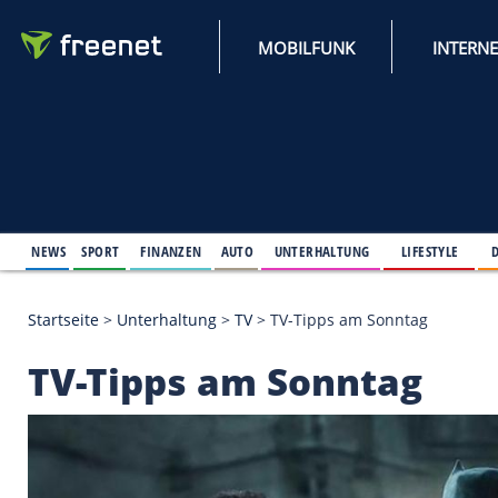
MOBILFUNK
NEWS
SPORT
FINANZEN
AUTO
UNTERHALTUNG
L
Startseite
>
Unterhaltung
>
TV
>
TV-Tipps am Sonnt
TV-Tipps am Sonnta