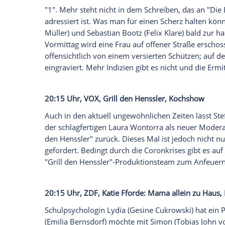
20:15 Uhr,
ProSieben
, Justice League, S
Fünf DC-Helden in einer Allianz gegen d
Steppenwolf (
Ciarán Hinds
) die Erde ero
verhindern, stellt
Batman
(
Ben Affleck
) a
Woman
(
Gal Gadot
), The Flash (
Ezra Mille
Fisher
) begeben sich auf die Suche nach 
soll, bevor es zu spät ist.
20:15 Uhr, Das Erste,
Tatort
: Du allein, K
"1". Mehr steht nicht in dem Schreiben, d
adressiert ist. Was man für einen Scherz 
Müller
) und
Sebastian Bootz
(
Felix Klare
)
Vormittag wird eine Frau auf offener Stra
offensichtlich von einem versierten Schüt
eingraviert. Mehr Indizien gibt es nicht 