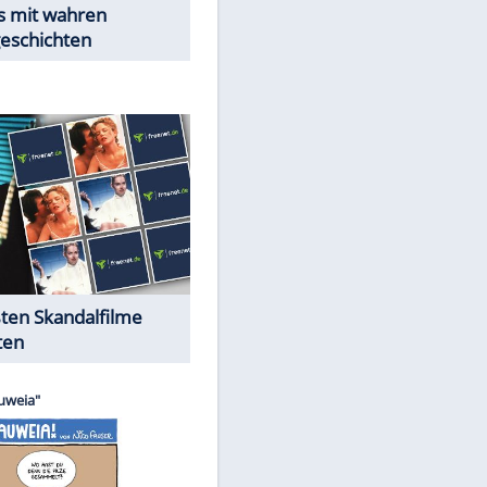
EITE
Peinliche Auftritte auf dem
roten Teppich
Cartoons "Das Wahre Leben"