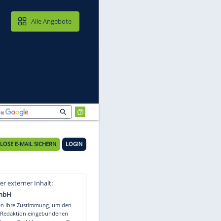
MAIL & CLOUD
Alle Angebote
KOSTENLOSE E-MAIL SICHERN
LOGIN
Video
Empfohlener externer Inhalt: