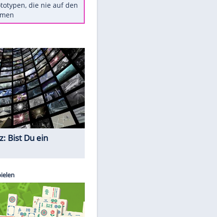
Diese TV-Legenden sind bis
heute unvergessen
Woran man Menschen mit
niedrigem EQ erkennt
Torlos gegen Kaiserslautern:
Stotterstart von Wolfsburg
Ist ein Vulkanausbruch in
Deutschland möglich?
5 VW-Prototypen, die nie auf den
Markt kamen
Quiz