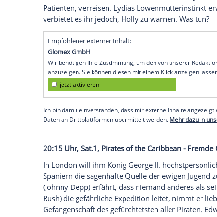
20:15 Uhr,
VOX
,
Grill den Henssler
, Koc
Auch in den aktuell ungewöhnlichen Zeit
der schlagfertigen
Laura Wontorra
als ne
den Henssler
" zurück. Dieses Mal ist je
gefordert. Bedingt durch die Coronkrise
"
Grill den Henssler
"-Produktionsteam zu
20:15 Uhr,
ZDF
,
Katie Fforde
: Mama allei
Schulpsychologin Lydia (
Gesine Cukrows
(Emilia Bernsdorf) möchte mit Simon (To
Patienten, verreisen. Lydias Löwenmutter
verbietet es ihr jedoch, Holly zu warnen.