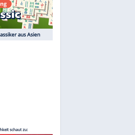
Film-Quiz: Bist Du ein
Cineast?
Kostenlos spielen