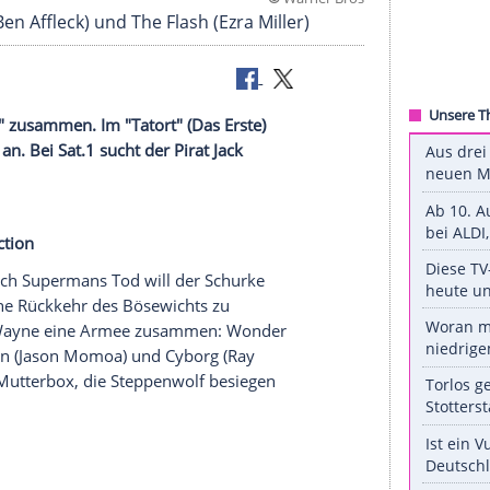
©
Warne
atman (Ben Affleck) und The Flash (Ezra Miller)
stice League" zusammen. Im "
Tatort
" (Das Erste)
n die
Polizei
an. Bei
Sat.1
sucht der Pirat
Jack
Jugend.