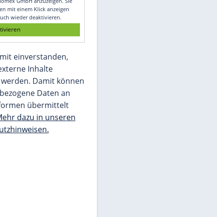
Glomex GmbH
Wir benötigen Ihre Zustimmung, um den
von unserer Redaktion eingebundenen
Inhalt von Glomex GmbH anzuzeigen. Sie
können diesen mit einem Klick anzeigen
lassen und auch wieder deaktivieren.
jetzt aktivieren
Ich bin damit einverstanden,
dass mir externe Inhalte
angezeigt werden. Damit können
personenbezogene Daten an
Drittplattformen übermittelt
werden.
Mehr dazu in unseren
Datenschutzhinweisen.