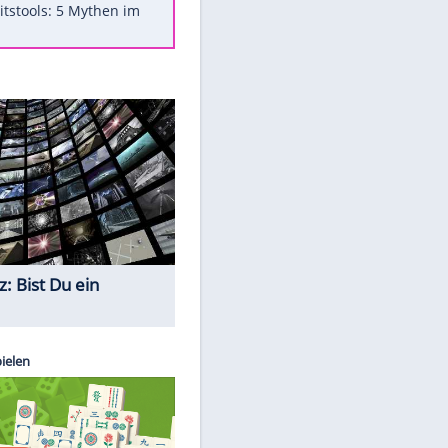
Was bei der Vogelfütterung
wirklich sinnvoll ist
"Infanti-No Go": Pressestimmen
zum Verbleib des FIFA-Chefs
Im Zeitraffer: Die Entwicklung
des Lenkrades
Lebensmittel, die nicht schlecht
werden
Sicherheitstools: 5 Mythen im
Check
Quiz