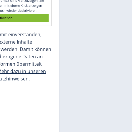
Glomex GmbH
Wir benötigen Ihre Zustimmung, um den
von unserer Redaktion eingebundenen
Inhalt von Glomex GmbH anzuzeigen. Sie
können diesen mit einem Klick anzeigen
lassen und auch wieder deaktivieren.
jetzt aktivieren
Ich bin damit einverstanden,
dass mir externe Inhalte
angezeigt werden. Damit können
personenbezogene Daten an
Drittplattformen übermittelt
werden.
Mehr dazu in unseren
Datenschutzhinweisen.