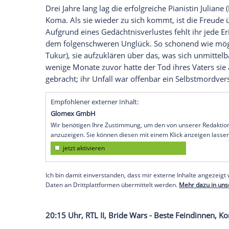
Jugendamtsmitarbeiterin Mrs. Vaugh und a
Ehepaar" vorzuspielen.
20:15 Uhr,
Sat.1
, Hidden Figures - Uner
In einer Zeit, in welcher der Wettlauf z
Nachrichten beherrscht, arbeiten bei der
werden Katherine (
Taraji P. Henson
), Dor
von ihren männlichen Kollegen belächelt, b
Mathematikerinnen unter Beweis stellen
20:15 Uhr, ONE, Dornröschen erwacht, Ps
Drei Jahre lang lag die erfolgreiche Pianist
Koma. Als sie wieder zu sich kommt, ist 
Aufgrund eines Gedächtnisverlustes fehlt