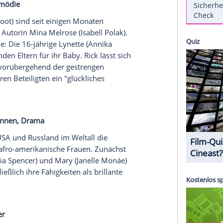
ction
uche nach Schwarzpulver im chinesischen
r angegriffen. Die Überlebenden, darunter
ar mit dem Leben davon, landen jedoch wenig
 Mauer. Hinter Gittern erfahren sie das wahre
 dem Schutz vor etwas unvorstellbar
nas
hinaus die Menschheit auszulöschen droht.
chkind, Komödie
-Yves Berteloot
) sind seit einigen Monaten
hung mit der Autorin
Mina Melrose
(
Isabell Polak
).
ionsbehörde: Die 16-jährige Lynette (
Annika
ach passenden Eltern für ihr Baby. Rick lässt sich
 seiner Ex vorübergehend der gestrengen