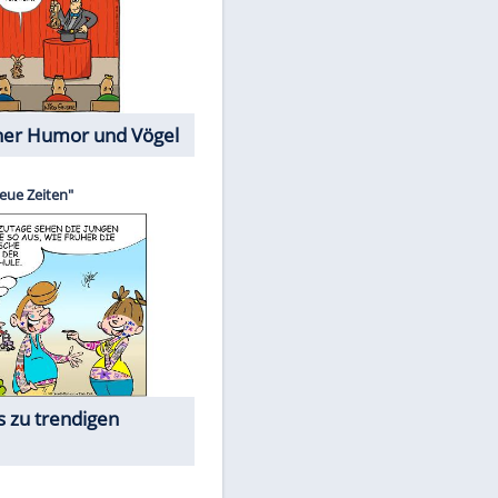
Cartoons mit wahren
Lebensgeschichten
Memo-Spiel