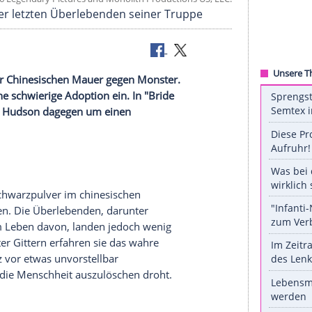
OW / © 2016 Legendary Pictures and Monolith Productions US
ist einer der letzten Überlebenden seiner Truppe
amon
auf der Chinesischen Mauer gegen Monster.
hepaar auf eine schwierige Adoption ein. In "Bride
ay
und
Kate Hudson
dagegen um einen