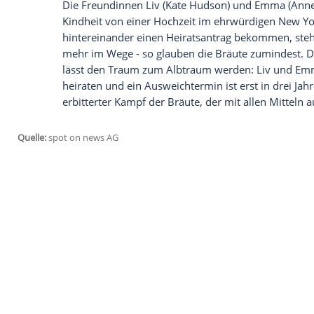
dem folgenschweren Unglück. So schonen
Tukur), sie aufzuklären über das, was sic
wenige Monate zuvor hatte der Tod ihres
gebracht; ihr Unfall war offenbar ein Se
Empfohlener externer Inhalt:
Glomex GmbH
Wir benötigen Ihre Zustimmung, um den von un
anzuzeigen. Sie können diesen mit einem Klick a
jetzt aktivieren
Ich bin damit einverstanden, dass mir externe In
Daten an Drittplattformen übermittelt werden.
Meh
20:15 Uhr,
RTL II
, Bride Wars - Beste Fe