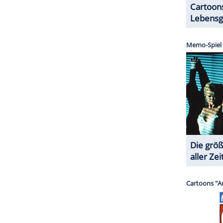
Emma (
Anne Hathaway
) träumen seit ihrer
en New Yorker Plaza Hotel. Als sie kurz
mmen, steht der Erfüllung dieses Traumes nichts
umindest. Doch ein Fehler bei der Terminplanung
iv und Emma sollen am selben Tag im Plaza
in drei Jahren wieder frei! Nun beginnt ein
en Mitteln aus dem Zicken-Repertoire geführt wird.
ZURÜCK ZUR STARTS