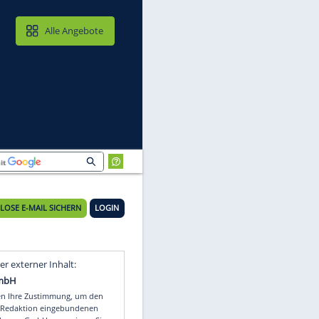
MAIL & CLOUD
Alle Angebote
KOSTENLOSE E-MAIL SICHERN
LOGIN
Video
Empfohlener externer Inhalt: