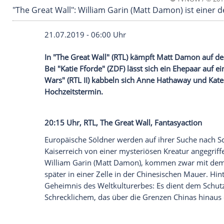
©
TVN
"The Great Wall": William Garin (Matt Damon) 
21.07.2019 - 06:00 Uhr
In "The Great Wall" (
RTL
) kämpft
Matt D
Bei "
Katie Fforde
" (
ZDF
) lässt sich ein E
Wars" (
RTL II
) kabbeln sich
Anne Hathaw
Hochzeitstermin.