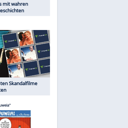
Peinliche Auftritte auf dem
roten Teppich
EITE
Cartoons "Das Wahre Leben"