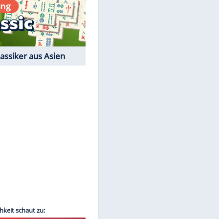
Film-Quiz: Bist Du ein
Cineast?
Kostenlos spielen