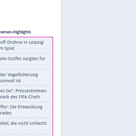
, LLC.
Unsere Themen-Highlights
Sprengstoff-Drohne in Leipzig:
Semtex im Spiel
Diese Promi-Outfits sorgten für
Aufruhr!