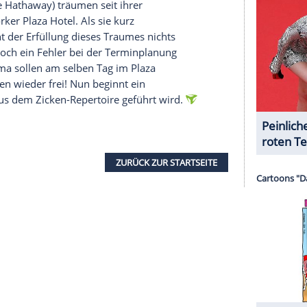
d wie möglich versucht Dr. Seebaldt (Ulrich
h unmittelbar vor dem Unfall ereignet hatte: Nur
 Vaters sie aus dem seelischen Gleichgewicht
lbstmordversuch.
serer Redaktion eingebundenen Inhalt von Glomex GmbH
nzeigen lassen und auch wieder deaktivieren.
halte angezeigt werden. Damit können personenbezogene
r dazu in unseren Datenschutzhinweisen.
indinnen, Komödie