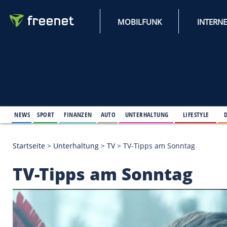
MOBILFUNK
NEWS
SPORT
FINANZEN
AUTO
UNTERHALTUNG
L
Startseite
>
Unterhaltung
>
TV
>
TV-Tipps am Sonnt
TV-Tipps am Sonnta