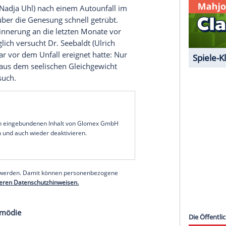
llen anderen Beteiligten ein "glückliches
kannte Heldinnen, Drama
wischen den USA und Russland im Weltall die
NASA
drei afro-amerikanische Frauen. Zunächst
othy (
Octavia Spencer
) und Mary (
Janelle Monáe
)
is sie schließlich ihre Fähigkeiten als brillante
 können.
ychothriller
in Juliane (
Nadja Uhl
) nach einem Autounfall im
die Freude über die Genesung schnell getrübt.
 ihr jede Erinnerung an die letzten Monate vor