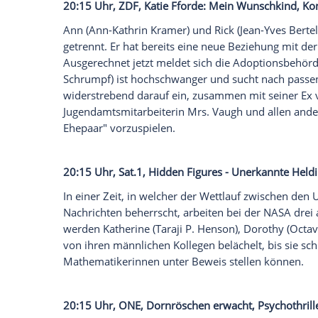
20:15 Uhr,
RTL
, The Great Wall, Fantasya
Europäische Söldner werden auf ihrer S
Kaiserreich von einer mysteriösen Kreatu
William Garin
(
Matt Damon
), kommen zw
später in einer Zelle in der Chinesischen
Geheimnis des Weltkulturerbes: Es dient
Schrecklichem, das über die Grenzen
Chi
20:15 Uhr,
ZDF
,
Katie Fforde
: Mein Wuns
Ann (
Ann-Kathrin Kramer
) und Rick (
Jean
getrennt. Er hat bereits eine neue Bezie
Ausgerechnet jetzt meldet sich die Adopt
Schrumpf
) ist hochschwanger und sucht n
widerstrebend darauf ein, zusammen mit