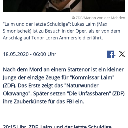
©
ZDF/Marion von der Mehden
"Laim und der letzte Schuldige": Lukas Laim (Max
Simonischek) ist zu Besuch in der Oper, als er von dem
Anschlag auf Tenor Loren Ammersfeld erfährt.
18.05.2020 - 06:00 Uhr
Nach dem
Mord
an einem Startenor ist ein kleiner
Junge der einzige Zeuge für "Kommissar
Laim
"
(
ZDF
). Das Erste zeigt das "Naturwunder
Okawango
". Später setzen "Die Unfassbaren" (
ZDF
)
ihre Zauberkünste für das
FBI
ein.
20:15 Uhr,
ZDF
,
Laim
und der letzte Schuldige,