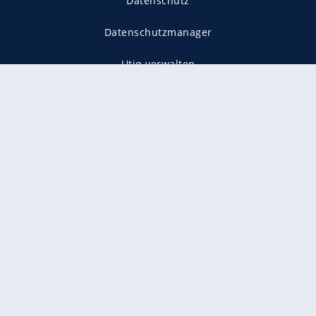
Datenschutz
Datenschutzmanager
Utiq verwalten
AGB
Gender-Hinweis
Presse
Mediadaten
Karriere
Vertragskündigung
Vertrag widerrufen