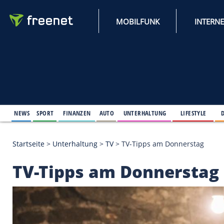
MOBILFUNK
NEWS
SPORT
FINANZEN
AUTO
UNTERHALTUNG
L
Startseite
>
Unterhaltung
>
TV
>
TV-Tipps am Donne
TV-Tipps am Donner