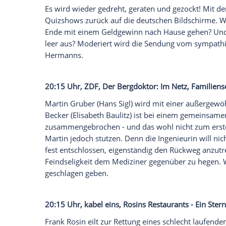
20:15 Uhr,
Das Erste
, Die Füchsin: Alte
S
Die Leiche des leitenden Angestellten 
war offenbar stark angetrunken und bala
Kaimauer, von wo aus er in den Tod stürzt
die Unfall-These der Polizei - ihr Mann h
neuer Auftrag für Anne Fuchs (
Lina Wend
20:15 Uhr, RTLzwei,
Glücksrad
, Spielsho
Es wird wieder gedreht, geraten und gezo
Quizshows zurück auf die deutschen Bil
Ende mit einem Geldgewinn nach Hause 
leer
aus? Moderiert wird die Sendung v
Hermanns
.