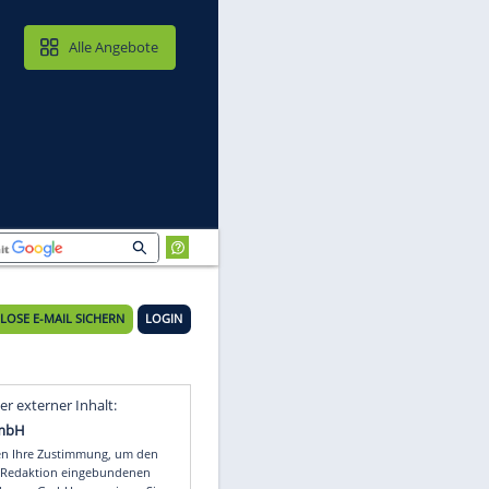
MAIL & CLOUD
Alle Angebote
KOSTENLOSE E-MAIL SICHERN
LOGIN
Video
Empfohlener externer Inhalt: