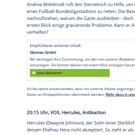
20:15 Uhr,
ZDF
, Der Bergdoktor: Im Netz
Martin Gruber (
Hans Sigl
) wird mit einer
Becker (
Elisabeth Baulitz
) ist bei einem
zusammengebrochen - und das wohl nic
Martin jedoch stutzen. Denn die Ingenieu
fest entschlossen, eigenständig den Rück
Feindseligkeit
dem Mediziner gegenüber z
geschlagen geben.
20:15 Uhr, kabel eins, Rosins Restaurant
Frank Rosin eilt zur Rettung eines schlech
Andrea Wittekindt ruft den Sternekoch z
eines Fußball-Bundesligastadions zu rette
nachvollziehen, warum die Gäste ausbleib