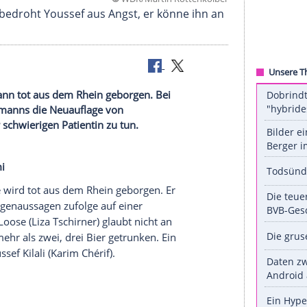
©
WDR/Martin Rotten
c Klotzsch) bedroht Youssef aus Angst, er könne i
) wird ein Mann tot aus dem Rhein geborgen. Bei
Thomas Hermanns die Neuauflage von
s mit einer schwierigen Patientin zu tun.