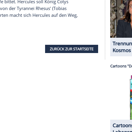
e. Kann er Andreas Gaststätte zu neuem Glanz
serer Redaktion eingebundenen Inhalt von Glomex GmbH
nzeigen lassen und auch wieder deaktivieren.
halte angezeigt werden. Damit können personenbezogene
r dazu in unseren Datenschutzhinweisen.
ner Sterblichen und des Gottes Zeus, wird von
zieht er als Söldner durch das Land, bis Prinzessin