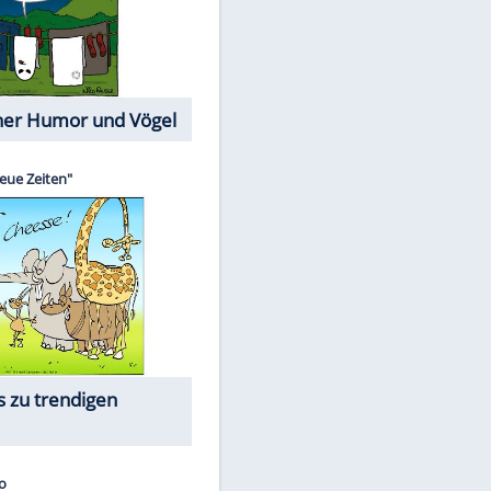
Cartoons mit wahren
Lebensgeschichten
Memo-Spiel
Die beliebtesten
Moderatorinnen früher und