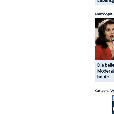
t und um
Hilfe
bittet.
Hercules
soll König Cotys
ch Thrakien von der Tyrannei Rhesus' (
Tobias
einen Gefährten macht sich
Hercules
auf den Weg,
ZURÜCK ZUR STARTS