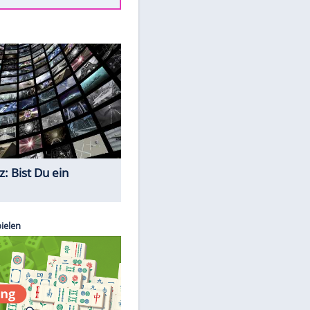
Todsünden im Restaurant
Die teuersten Neuzugänge der
BVB-Geschichte
Die gruseligsten Ort der Welt
Daten zwischen Windows und
Android austauschen
Ein Hyperschall-Jet für die Straße
Quiz