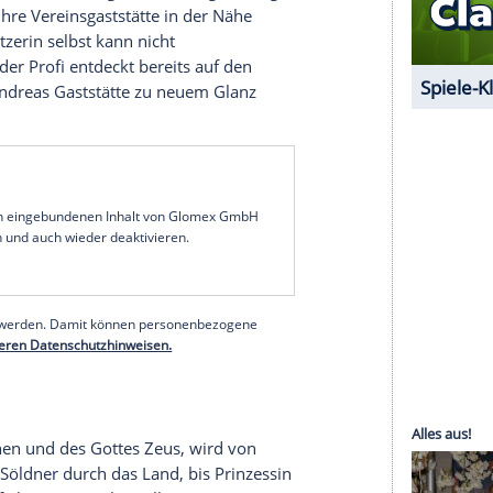
, Familienserie
außergewöhnlichen
Patientin konfrontiert. Katja
 gemeinsamen Termin mit ihrem Mann am Berg
ht zum ersten Mal. Vor Ort angekommen, muss
rin will nicht von ihm behandelt werden und ist
weg anzutreten. Sie scheint eine regelrechte
u hegen. Widerwillig muss Martin sich
s - Ein Sternekoch räumt auf!, Gastrosoap
t laufenden Betriebs in eigentlich sehr guter Lage.
u
Hilfe
, um ihre Vereinsgaststätte in der Nähe
n. Die Besitzerin selbst kann nicht
en - doch der Profi entdeckt bereits auf den