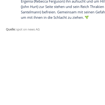
ersten Blick einige gravierende Problem
verhelfen?
Empfohlener externer Inhalt:
Glomex GmbH
Wir benötigen Ihre Zustimmung, um den von un
anzuzeigen. Sie können diesen mit einem Klick a
jetzt aktivieren
Ich bin damit einverstanden, dass mir externe In
Daten an Drittplattformen übermittelt werden.
Meh
20:15 Uhr,
VOX
,
Hercules
, Antikaction
Hercules (
Dwayne Johnson
), der Sohn ei
dessen Ehefrau Hera nicht akzeptiert. So 