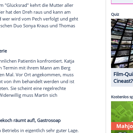
ünden
, Krimi
Thomas Loose wird
tot
aus dem
Rhein
geborgen. Er
ncierte
Zeugenaussagen
zufolge auf einer
e. Corina Loose (Liza Tschirner) glaubt nicht an
at niemals mehr als zwei, drei Bier getrunken. Ein
el
) und Youssef Kilali (Karim Chérif).
w
ckt! Mit dem "Glücksrad" kehrt die Mutter aller
dschirme. Wer hat den Dreh raus und kann am
gehen? Und wer wird vom Pech verfolgt und geht
om sympathischen Duo
Sonya Kraus
und
Thomas