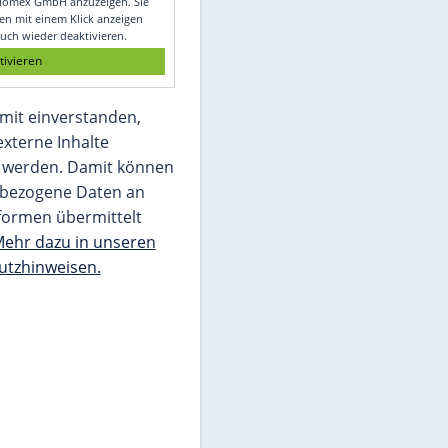
Glomex GmbH
Wir benötigen Ihre Zustimmung, um den
von unserer Redaktion eingebundenen
Inhalt von Glomex GmbH anzuzeigen. Sie
können diesen mit einem Klick anzeigen
lassen und auch wieder deaktivieren.
jetzt aktivieren
Ich bin damit einverstanden,
dass mir externe Inhalte
angezeigt werden. Damit können
personenbezogene Daten an
Drittplattformen übermittelt
werden.
Mehr dazu in unseren
Datenschutzhinweisen.