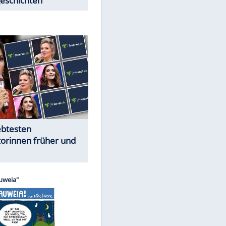
Trennungsschock im Promi-
EITE
Kosmos
Cartoons "Das Wahre Leben"