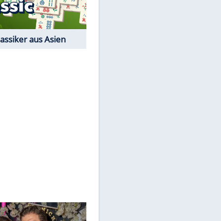
Film-Quiz: Bist Du ein
Cineast?
Kostenlos spielen