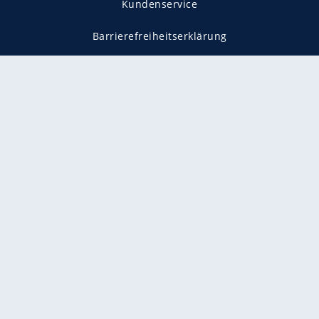
Kundenservice
Barrierefreiheitserklärung
Impressum
Datenschutz
Datenschutzmanager
Utiq verwalten
AGB
Gender-Hinweis
Presse
Mediadaten